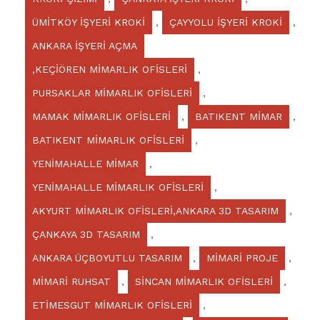
ÜMİTKÖY İŞYERİ KROKİ
,
ÇAYYOLU İŞYERİ KROKİ
,
ANKARA İŞYERİ AÇMA
,KEÇİÖREN MİMARLIK OFİSLERİ
,
PURSAKLAR MİMARLIK OFİSLERİ
,
MAMAK MİMARLIK OFİSLERİ
,
BATIKENT MİMAR
,
BATIKENT MİMARLIK OFİSLERİ
,
YENİMAHALLE MİMAR
,
YENİMAHALLE MİMARLIK OFİSLERİ
,
AKYURT MİMARLIK OFİSLERİ,ANKARA 3D TASARIM
,
ÇANKAYA 3D TASARIM
,
ANKARA ÜÇBOYUTLU TASARIM
,
MİMARİ PROJE
,
MİMARİ RUHSAT
,
SİNCAN MİMARLIK OFİSLERİ
,
ETİMESGUT MİMARLIK OFİSLERİ
,