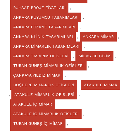
RUHSAT PROJE FİYATLARI
,
ANKARA KUYUMCU TASARIMLARI
,
ANKARA ECZANE TASARIMLARI
,
ANKARA KLİNİK TASARIMLARI
,
ANKARA MİMAR
,
ANKARA MİMARLIK TASARIMLARI
,
ANKARA TASARIM OFİSLERİ
,
MİLAS 3D ÇİZİM
,
TURAN GÜNEŞ MİMARLIK OFİSLERİ
,
ÇANKAYA YILDIZ MİMAR
,
HOŞDERE MİMARLIK OFİSLERİ
,
ATAKULE MİMAR
,
ATAKULE MİMARLIK OFİSLERİ
,
ATAKULE İÇ MİMAR
,
ATAKULE İÇ MİMARLIK OFİSLERİ
,
TURAN GÜNEŞ İÇ MİMAR
,