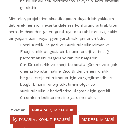
belirli bir akustik performans seviyesini karşılamasını
gerektirir.
Mimarlar, projelerine akustik açıdan duyarlı bir yaklaşım
getirerek hem iç mekanlardaki ses konforunu artırabilirler
hem de dışarıdan gelen gürültüyü azaltabilirler. Bu, sakin
bir yaşam alanı veya işyeri yaratmak için önemlidir.
Enerji Kimlik Belgesi ve Sürdürülebilir Mimarlık:
Enerji kimlik belgesi, bir binanın enerji verimliliği
performansını değerlendiren bir belgedir.
Sürdürülebilirlik ve enerji tasarrufu günümüzde çok
önemli konular haline geldiğinden, enerji kimlik
belgesi projeleri mimarlar için vazgeçilmezdir. Bu
belge, binanın enerji tüketimini ölçer ve
sürdürülebilirlik hedeflerine ulaşmak için gerekli
önlemlerin belirlenmesine yardımcı olur.
Etiketler:
ANKARA İÇ MİMARLIK
,
İÇ TASARIM, KONUT PROJESİ
,
MODERN MİMARİ