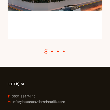
İLETIŞIM
T:
0531 981 74 15
M:
info@hasancavdarmimarlik.com