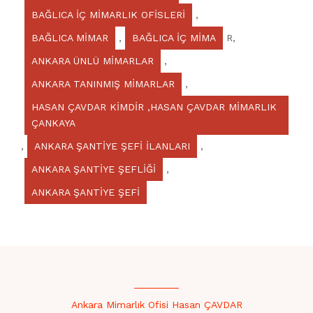
BAĞLICA İÇ MİMARLIK OFİSLERİ
,
BAĞLICA MİMAR
,
BAĞLICA İÇ MİMA
R,
ANKARA ÜNLÜ MİMARLAR
,
ANKARA TANINMIŞ MİMARLAR
,
HASAN ÇAVDAR KİMDİR ,HASAN ÇAVDAR MİMARLIK
ÇANKAYA
,
ANKARA ŞANTİYE ŞEFİ İLANLARI
,
ANKARA ŞANTİYE ŞEFLİĞİ
,
ANKARA ŞANTİYE ŞEFİ
Ankara Mimarlık Ofisi Hasan ÇAVDAR