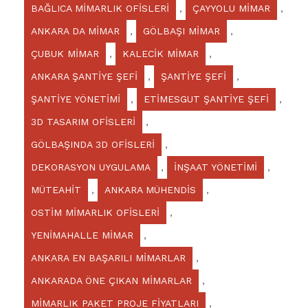
BAĞLICA MİMARLIK OFİSLERİ
,
ÇAYYOLU MİMAR
,
ANKARA DA MİMAR
,
GÖLBAŞI MİMAR
,
ÇUBUK MİMAR
,
KALECİK MİMAR
,
ANKARA ŞANTİYE ŞEFİ
,
ŞANTİYE ŞEFİ
,
ŞANTİYE YÖNETİMİ
,
ETİMESGUT ŞANTİYE ŞEFİ
,
3D TASARIM OFİSLERİ
,
GÖLBAŞINDA 3D OFİSLERİ
,
DEKORASYON UYGULAMA
,
İNŞAAT YÖNETİMİ
,
MÜTEAHİT
,
ANKARA MÜHENDİS
,
OSTİM MİMARLIK OFİSLERİ
,
YENİMAHALLE MİMAR
,
ANKARA EN BAŞARILI MİMARLAR
,
ANKARADA ÖNE ÇIKAN MİMARLAR
,
MİMARLIK PAKET PROJE FİYATLARI
,