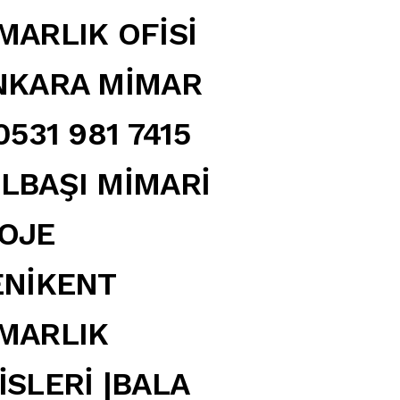
MARLIK OFİSİ
NKARA MİMAR
:0531 981 7415
LBAŞI MİMARİ
OJE
ENİKENT
MARLIK
İSLERİ |BALA