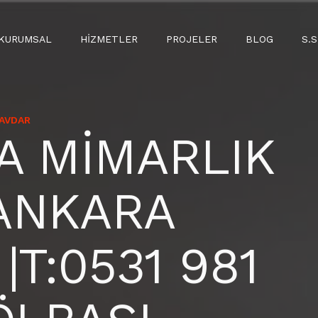
KURUMSAL
HIZMETLER
PROJELER
BLOG
S.S
ÇAVDAR
A MİMARLIK
|ANKARA
|T:0531 981