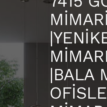
7415 G
MİMAR
|YENİK
MİMARL
|BALA 
OFİSLE