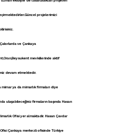
uzman ekibiyle de tasarladıkları projeleri
çirmektedirler.Güncel projelerimizi
lirisiniz.
 Çakırlarda ve Çankaya
t,Oran,Beysukent mevkiilerinde aktif
imiz devam etmektedir.
a mimar
ya da
mimarlık firmaları
diye
zda ulaşabileceğiniz firmaların başında
Hasan
imarlık Ofisi
yer almaktadir. Hasan Çavdar
Ofisi
Çankaya
merkezli ofisinde Türkiye