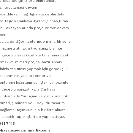
le tasarladığımız projenin ruhsatını
uan uygulaması devam
ir...Mekanın ağırlığını dış cephedeki
ine taşıdık.Çankaya Ayrancı,cinnah,Turan
ibi lokasyonlarında projelerimiz devam
dir.
da ya da diğer ilçelerinde mimarlık ve iç
 hizmeti almak istiyorsanız bizimle
e geçebilirsiniz.Özelikle lansmana özel
pmak ve mimari projesi hazırlanmış
inizin tanıtımını yapmak için gerçekçi 3
tasarımının yapılıp render ve
nlarının hazırlanması işler için bizimle
e geçebilirisiniz.Ankara Çankaya
 ofismizde Yurt içine ve yurt dıına çok
imari,iç mimarl ve 3 boyutlu tasarım
sağlamaktayız.Bununla birlikte akustik
 akustik rapor işleri de yapmaktayız.
981 7415
@hasancavdarmimarlik.com