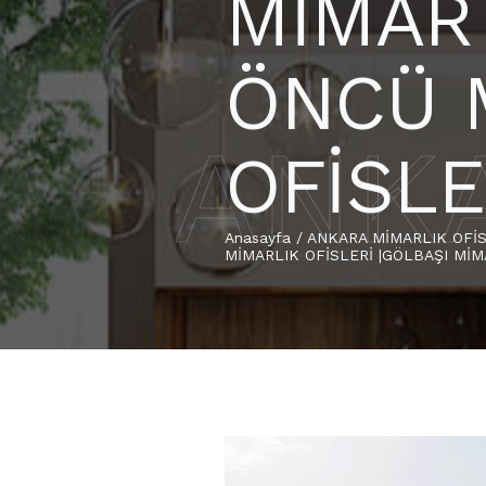
MİMAR
ÖNCÜ 
ANKA
OFİSLE
Anasayfa
/
ANKARA MİMARLIK OFİSİ
MİMARLIK OFİSLERİ |GÖLBAŞI MİM