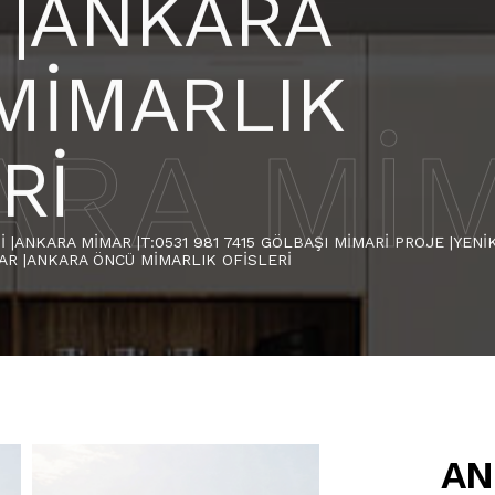
 |ANKARA
MİMARLIK
RA MİM
Rİ
 |ANKARA MİMAR |T:0531 981 7415 GÖLBAŞI MİMARİ PROJE |YEN
AR |ANKARA ÖNCÜ MİMARLIK OFİSLERİ
AN