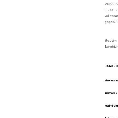
ANKARA 
T:0531 9
3d tasar
geçebili
İletişim
kurabilir
T:0531 98
Ankaranın
mimarlık
çizimi y