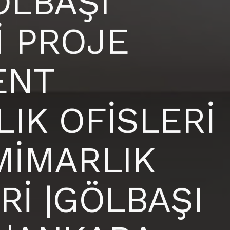
ÖLBAŞI
İ PROJE
ENT
IK OFİSLERİ
MİMARLIK
Rİ |GÖLBAŞI