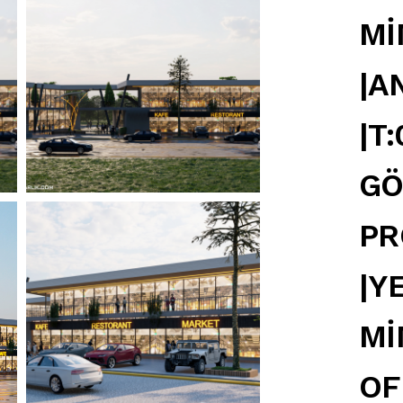
Mİ
|A
|T
GÖ
PR
|Y
Mİ
OF