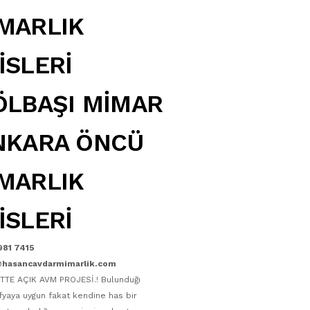
MARLIK
İSLERİ
ÖLBAŞI MİMAR
NKARA ÖNCÜ
MARLIK
İSLERİ
981 7415
@hasancavdarmimarlik.com
TTE AÇIK AVM PROJESİ.! Bulunduğı
fyaya uygun fakat kendine has bir