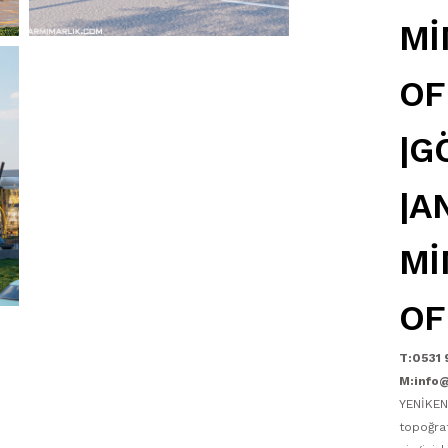
Mİ
OF
|G
|A
Mİ
OF
T:0531 
M:info
YENİKEN
topoğra