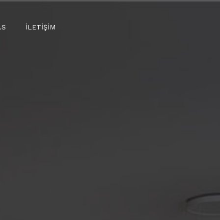
.S
İLETIŞIM