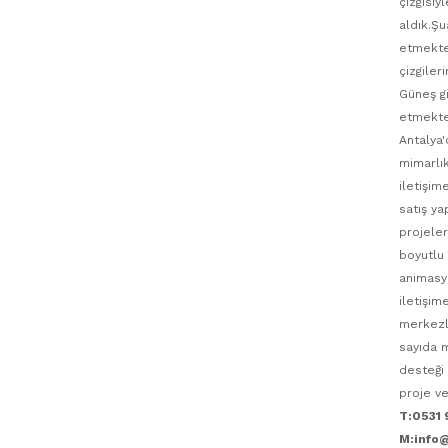
çizgisiy
aldık.Ş
etmekted
çizgiler
Güneş g
etmekte
Antalya'
mimarlık
iletişim
satış ya
projeler
boyutlu 
animasyo
iletişim
merkezli
sayıda m
desteği 
proje ve
T:0531 
M:info