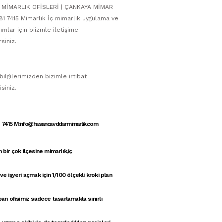
MİMARLIK OFİSLERİ | ÇANKAYA MİMAR
81 7415 Mimarlık İç mimarlık uygulama ve
ımlar için biizmle iletişime
rsiniz.
 bilgilerimizden bizimle irtibat
isiniz.
1 7415 M:info@hasancavddarmimarlik.com
 bir çok ilçesine
mimarlık
,
iç
ve
işyeri açmak için 1/100 ölçekli kroki
plan
apan
ofisimiz
sadece tasarlamakla sınırlı