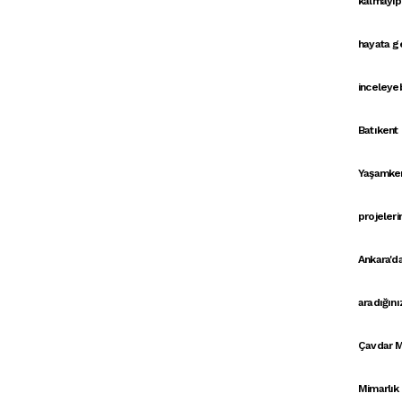
kalmayıp 
hayata ge
inceleyebi
Batıkent
Yaşamken
projeler
Ankara'd
aradığını
Çavdar M
Mimarlık 