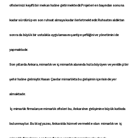
ofislerinizi keyifli bir mekan haline getirmektedir.Projeleri en başından sonuna
kadar sürdürüp en son ruhsat almaya kadar ilerletmektedir.Ruhsatını aldıktan
sonra da büyük bir ustalıkla uygulamasını şantiye şefiliğini ve yönetimini de
yapmaktadır.
Son yıllarda
Ankara, mimarlık
ve
iç mimarlık
alanında hızla büyüyen ve
yenilikçi
bir
şehir haline gelmiştir.
Hasan Çavdar mimarlık
ta bu gelişimin içerisinde yer
almaktadır.
İç mimarlık firmaları
,ve
mimarlık ofisleri
bu,
Ankara'nın gelişimi
ne büyük katkıda
bulunmuştur. Bu blog yazısı,
Ankara'da hizmet vermekte olan mimar
lık ve
iç