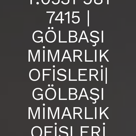
BLOG
7415 |
ANKARA İÇ MİMARLIK OFİSİ |
S.S.S
GÖLBAŞI
İLETIŞIM
MİMARLIK
OFİSLERİ|
GÖLBAŞI
MİMARLIK
OFİSLERİ