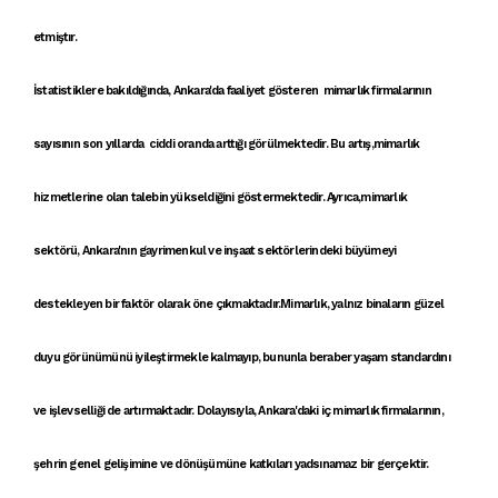
etmiştır.
İstatistiklere bakıldığında,
Ankara'da faaliyet gösteren mimarlık firmaları
nın
sayısının son yıllarda ciddi oranda arttığı görülmektedir. Bu artış,
mimarlık
hizmetleri
ne olan talebin yükseldiğini göstermektedir. Ayrıca,
mimarlık
sektörü
,
Ankara'nın gayrimenkul ve inşaat sektörleri
ndeki büyümeyi
destekleyen bir faktör olarak öne çıkmaktadır.
Mimarlık
, yalnız
binalar
ın güzel
duyu görünümünü iyileştirmekle kalmayıp, bununla beraber yaşam standardını
ve işlevselliği de artırmaktadır. Dolayısıyla,
Ankara'daki iç mimarlık firmaları
nın,
şehrin genel gelişimine ve dönüşümüne katkıları yadsınamaz bir gerçektir.