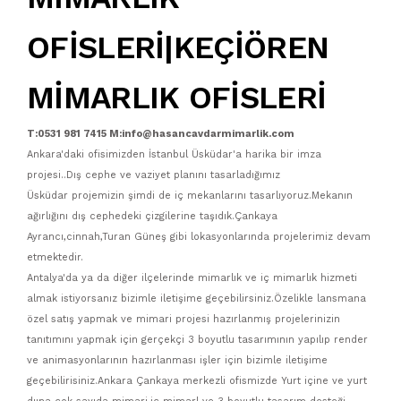
OFİSLERİ|KEÇİÖREN
MİMARLIK OFİSLERİ
T:0531 981 7415 M:info@hasancavdarmimarlik.com
Ankara'daki ofisimizden İstanbul Üsküdar'a harika bir imza
projesi..Dış cephe ve vaziyet planını tasarladığımız
Üsküdar projemizin şimdi de iç mekanlarını tasarlıyoruz.Mekanın
ağırlığını dış cephedeki çizgilerine taşıdık.Çankaya
Ayrancı,cinnah,Turan Güneş gibi lokasyonlarında projelerimiz devam
etmektedir.
Antalya'da ya da diğer ilçelerinde mimarlık ve iç mimarlık hizmeti
almak istiyorsanız bizimle iletişime geçebilirsiniz.Özelikle lansmana
özel satış yapmak ve mimari projesi hazırlanmış projelerinizin
tanıtımını yapmak için gerçekçi 3 boyutlu tasarımının yapılıp render
ve animasyonlarının hazırlanması işler için bizimle iletişime
geçebilirisiniz.Ankara Çankaya merkezli ofismizde Yurt içine ve yurt