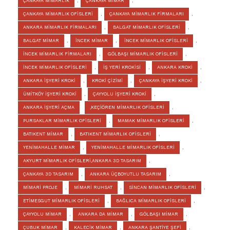
ÇANKAYA MİMARLIK
,
ÇANKAYA MİMAR
,
ÇANKAYA MİMARLIK OFİSLERİ
,
ÇANKAYA MİMARLIK FİRMALARI
,
ANKARA MİMARLIK FİRMALARI
,
BALGAT MİMARLIK OFİSLERİ
,
BALGAT MİMAR
,
İNCEK MİMAR
,
İNCEK MİMARLIK OFİSLERİ
,
İNCEK MİMARLIK FİRMALARI
,
GÖLBAŞI MİMARLIK OFİSLERİ
,
İNCEK MİMARLIK OFİSLERİ
,
İŞ YERİ KROKİSİ
,
ANKARA KROKİ
,
ANKARA İŞYERİ KROKİ
,
KROKİ ÇİZİMİ
,
ÇANKAYA İŞYERİ KROKİ
,
ÜMİTKÖY İŞYERİ KROKİ
,
ÇAYYOLU İŞYERİ KROKİ
,
ANKARA İŞYERİ AÇMA
,KEÇİÖREN MİMARLIK OFİSLERİ
,
PURSAKLAR MİMARLIK OFİSLERİ
,
MAMAK MİMARLIK OFİSLERİ
,
BATIKENT MİMAR
,
BATIKENT MİMARLIK OFİSLERİ
,
YENİMAHALLE MİMAR
,
YENİMAHALLE MİMARLIK OFİSLERİ
,
AKYURT MİMARLIK OFİSLERİ,ANKARA 3D TASARIM
,
ÇANKAYA 3D TASARIM
,
ANKARA ÜÇBOYUTLU TASARIM
,
MİMARİ PROJE
,
MİMARİ RUHSAT
,
SİNCAN MİMARLIK OFİSLERİ
,
ETİMESGUT MİMARLIK OFİSLERİ
,
BAĞLICA MİMARLIK OFİSLERİ
,
ÇAYYOLU MİMAR
,
ANKARA DA MİMAR
,
GÖLBAŞI MİMAR
,
ÇUBUK MİMAR
,
KALECİK MİMAR
,
ANKARA ŞANTİYE ŞEFİ
,