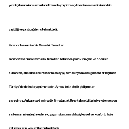
yenilikçi
tasarımlar
sunmaktadır.
Uzmanlaşmış firmalar
,
Ankara'nın mimarlık alanındaki
çeşitliliği ve yaratıcılığı
temsil etmektedir.
Yaratıcı Tasarımlar Ve Mimarlık Trendleri
Yaratıcı tasarım
ve
mimarlık trendleri
hakkında
pratik ipuçları
ve öneriler
sunarken,
sürdürülebilir tasarım anlayışı
, tüm dünyada olduğu benzer biçimde
Türkiye'de de hızla yayılmaktadır. Ayrıca, teknolojik gelişmeler
sayesinde,
Ankara'daki mimarlık firmaları
,
akıllı ev teknolojileri
ni ve
otomasyon
sistemleri
ni entegre ederek, yaşam alanlarını daha işlevsel ve konforlu hale
getirmek için yeni yollar bulmaktadır.