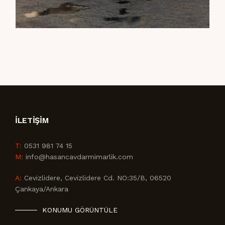
İLETIŞIM
T:
0531 981 74 15
M:
info@hasancavdarmimarlik.com
A:
Cevizlidere, Cevizlidere Cd. NO:35/B, 06520
Çankaya/Ankara
KONUMU GÖRÜNTÜLE