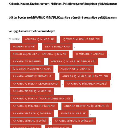
Kalecik, Kazan, Kızılcahamam, Nallıhan, Polatlı ve Şereflikoçhisar gibi Ankaranın
bütün ilçelerine
MİMARİ
,
İÇ MİMARLIK
,şantiye yönetimi ve şantiye şefliği,tasarım
ve uygulama hizmeti vermekteyiz.
Etiketler:
ANKARA İÇ MİMARLIK
,
İÇ TASARIM, KONUT PROJESİ
,
MODERN MİMARİ
,
DENİZ MANZARASI
,
FERAH YAŞAM ALANI ANKARA İÇ MİMAR
,
İÇ MİMARLIK ANKARA
,
ANKARA EV TASARIMI
,
ANKARA İÇ MİMARLIK FİRMALARI
,
İÇ MEKAN TASARIMI ANKARA
,
ANKARA OFİS TASARIMI
,
ANKARA KONUT İÇ MİMARLIĞI
,
ANKARA İÇ MİMARLIK HİZMETLERİ
,
ANKARA İÇ MEKAN DEKORASYONU
,
ANKARA İÇ MİMARLIK PROJESİ
,
ANKARA TİCARİ İÇ MİMARLIK
,
ANKARA İÇ MEKAN TASARIM DANIŞMANLIĞI
,
ANKARA İÇ MİMARLIK FİYATLARI
,
ANKARA RESTORAN İÇ MİMARLIĞI
,
ANKARA MAĞAZA İÇ TASARIM
.
ANKARA MİMARLIK
,
ANKARA MİMARLIK OFİSİ
,
ANKARA MİMARLIK OFİSLERİ
,