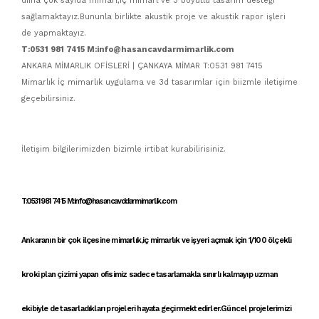
dıına çok sayıda mimari,iç mimarl ve 3 boyutlu tasarım desteği
sağlamaktayız.Bununla birlikte akustik proje ve akustik rapor işleri
de yapmaktayız.
T:0531 981 7415 M:info@hasancavdarmimarlik.com
ANKARA MİMARLIK OFİSLERİ | ÇANKAYA MİMAR T:0531 981 7415
Mimarlık İç mimarlık uygulama ve 3d tasarımlar için biizmle iletişime
geçebilirsiniz.
İletişim bilgilerimizden bizimle irtibat kurabilirisiniz.
T:0531 981 7415 M:info@hasancavddarmimarlik.com
Ankaranın bir çok ilçesine
mimarlık
,
iç mimarlık
ve
işyeri açmak için 1/100 ölçekli
kroki
plan çizimi yapan
ofisimiz
sadece tasarlamakla sınırlı kalmayıp uzman
ekibiyle de tasarladıkları projeleri hayata geçirmektedirler.Güncel projelerimizi