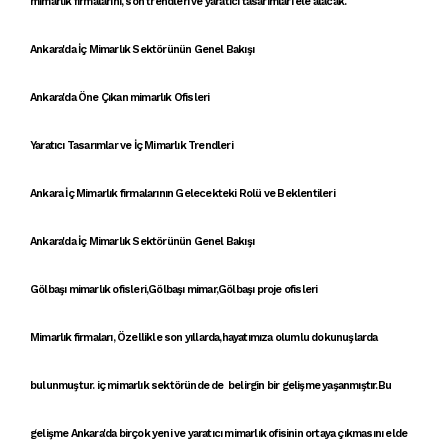
mimarlık firmalarını
,
son trendler
i ve
yaratıcı tasarımları
ele alacak.
Ankara'da İç Mimarlık Sektörünün Genel Bakışı
Ankara'da Öne Çıkan mimarlık Ofisleri
Yaratıcı Tasarımlar ve İç Mimarlık Trendleri
Ankara İç Mimarlık firmalarının Gelecekteki Rolü ve Beklentileri
Ankara'da İç Mimarlık Sektörünün Genel Bakışı
Gölbaşı mimarlık ofisleri
,
Gölbaşı mimar
,
Gölbaşı proje ofisleri
Mimarlık firmaları
, Özellikle son yıllarda,hayatımıza olumlu dokunuşlarda
bulunmuştur.
iç mimarlık
sektöründe de belirgin bir gelişme yaşanmıştır.Bu
gelişme Ankara'da birçok yeni ve
yaratıcı mimarlık ofisi
nin ortaya çıkmasını elde