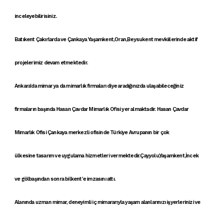
inceleyebilirisiniz.
Batıkent Çakırlarda ve Çankaya Yaşamkent,Oran,Beysukent mevkiilerinde aktif
projelerimiz devam etmektedir.
Ankara'da mimar
ya da
mimarlık firmaları
diye aradığınızda ulaşabileceğiniz
firmaların başında
Hasan Çavdar Mimarlık Ofisi
yer almaktadir. Hasan Çavdar
Mimarlık Ofisi
Çankaya
merkezli ofisinde Türkiye Avrupanın bir çok
ülkesine
tasarım ve uygulama hizmetleri
vermektedir.Çayyolu,Yaşamkent,İncek
ve gölbaşından sonra bilkent'e imzasını attı.
Alanında uzman mimar, deneyimli iç mimararıyla yaşam alanlarınızı işyerlerinizi ve