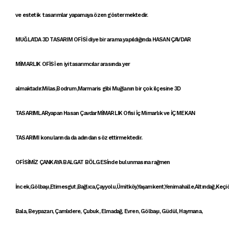
ve
estetik tasarımlar
yapamaya özen göstermektedir.
MUĞLA'DA 3D TASARIM OFİSİ
diye bir arama yapıldığında
HASAN ÇAVDAR
MİMARLIK OFİSİ
en iyi tasarımcılar arasında yer
almaktadır.Milas,Bodrum,Marmaris gibi Muğlanın bir çok ilçesine
3D
TASARIMLAR
yapan Hasan Çavdar
MİMARLIK
Ofisi İç Mimarlık ve
İÇ MEKAN
TASARIMI
konularında da adından söz ettirmektedir.
OFİSİMİZ ÇANKAYA
BALGAT BÖLGESİ
nde bulunmasına rağmen
İncek,Gölbaşı,Etimesgut,Bağlıca,Çayyolu,Ümitköy,Yaşamkent,Yenimahalle,Altındağ,Keçi
Bala, Beypazarı, Çamlıdere, Çubuk, Elmadağ, Evren, Gölbaşı, Güdül, Haymana,