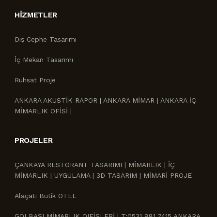
HIZMETLER
Dış Cephe Tasarımı
İç Mekan Tasarımı
Ruhsat Proje
ANKARA AKUSTİK RAPOR | ANKARA MİMAR | ANKARA İÇ
MİMARLIK OFİSİ |
PROJELER
ÇANKAYA RESTORANT TASARIMI | MİMARLIK | İÇ
MİMARLIK | UYGULAMA | 3D TASARIM | MİMARİ PROJE
Alaçatı Butik OTEL
GÖLBAŞI MİMARLIK OIFİSLERİ | T:0531 981 7415 ANKARA