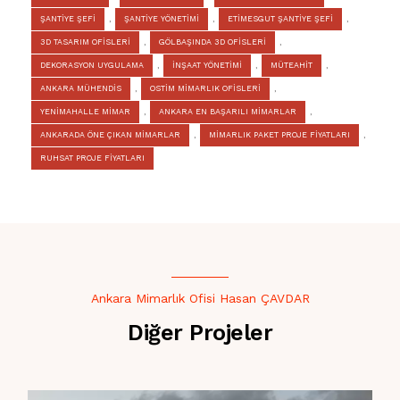
ŞANTİYE ŞEFİ
,
ŞANTİYE YÖNETİMİ
,
ETİMESGUT ŞANTİYE ŞEFİ
,
3D TASARIM OFİSLERİ
,
GÖLBAŞINDA 3D OFİSLERİ
,
DEKORASYON UYGULAMA
,
İNŞAAT YÖNETİMİ
,
MÜTEAHİT
,
ANKARA MÜHENDİS
,
OSTİM MİMARLIK OFİSLERİ
,
YENİMAHALLE MİMAR
,
ANKARA EN BAŞARILI MİMARLAR
,
ANKARADA ÖNE ÇIKAN MİMARLAR
,
MİMARLIK PAKET PROJE FİYATLARI
,
RUHSAT PROJE FİYATLARI
Ankara Mimarlık Ofisi Hasan ÇAVDAR
Diğer Projeler