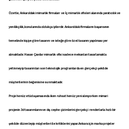
Özetle,
Ankara'daki mimarlık firmaları
ve
İç mimarlık ofisleri
alanında
yaratıcılık ve
yenilikçilik
,konularında oldukça iyilerdir. A
nkara'daki firmaların
başarısının
temelinde
kişiye göre tasarım
ve
isteğe göre özel tasarım
yapılması yer
almaktadır.
Hasan Çavdar mimarlık ofisi
sadece
mekanları tasarlamak
la
yetinmeyip
tasarımlar
ı son teknolojik programlarda en gerçekçi şekilde
müşterilerinin beğenisine sunmaktadır.
Proje
henüz
etüd
aşamasında iken
ruhsat
henüz yeni alınıyorken
mimari
proje
nin
3d tasarımlar
ını ve
dış cephe çizimleri
ni
gerçekçi renderlar
la
hızlı bir
şekilde
düzenleyip müşterileri ile
kritikler
ini yapar
.Ankara
için
marka projele
r