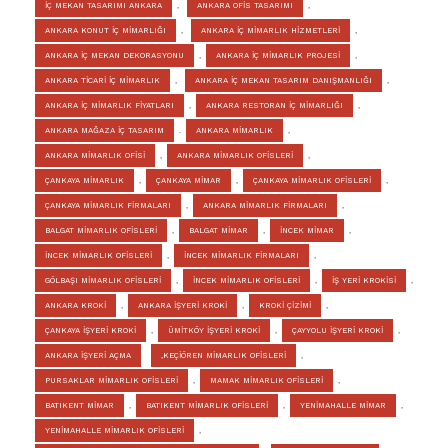
İÇ MEKAN TASARIMI ANKARA
,
ANKARA OFİS TASARIMI
,
ANKARA KONUT İÇ MİMARLIĞI
,
ANKARA İÇ MİMARLIK HİZMETLERİ
,
ANKARA İÇ MEKAN DEKORASYONU
,
ANKARA İÇ MİMARLIK PROJESİ
,
ANKARA TİCARİ İÇ MİMARLIK
,
ANKARA İÇ MEKAN TASARIM DANIŞMANLIĞI
,
ANKARA İÇ MİMARLIK FİYATLARI
,
ANKARA RESTORAN İÇ MİMARLIĞI
,
ANKARA MAĞAZA İÇ TASARIM
.
ANKARA MİMARLIK
,
ANKARA MİMARLIK OFİSİ
,
ANKARA MİMARLIK OFİSLERİ
,
ÇANKAYA MİMARLIK
,
ÇANKAYA MİMAR
,
ÇANKAYA MİMARLIK OFİSLERİ
,
ÇANKAYA MİMARLIK FİRMALARI
,
ANKARA MİMARLIK FİRMALARI
,
BALGAT MİMARLIK OFİSLERİ
,
BALGAT MİMAR
,
İNCEK MİMAR
,
İNCEK MİMARLIK OFİSLERİ
,
İNCEK MİMARLIK FİRMALARI
,
GÖLBAŞI MİMARLIK OFİSLERİ
,
İNCEK MİMARLIK OFİSLERİ
,
İŞ YERİ KROKİSİ
,
ANKARA KROKİ
,
ANKARA İŞYERİ KROKİ
,
KROKİ ÇİZİMİ
,
ÇANKAYA İŞYERİ KROKİ
,
ÜMİTKÖY İŞYERİ KROKİ
,
ÇAYYOLU İŞYERİ KROKİ
,
ANKARA İŞYERİ AÇMA
,KEÇİÖREN MİMARLIK OFİSLERİ
,
PURSAKLAR MİMARLIK OFİSLERİ
,
MAMAK MİMARLIK OFİSLERİ
,
BATIKENT MİMAR
,
BATIKENT MİMARLIK OFİSLERİ
,
YENİMAHALLE MİMAR
,
YENİMAHALLE MİMARLIK OFİSLERİ
,