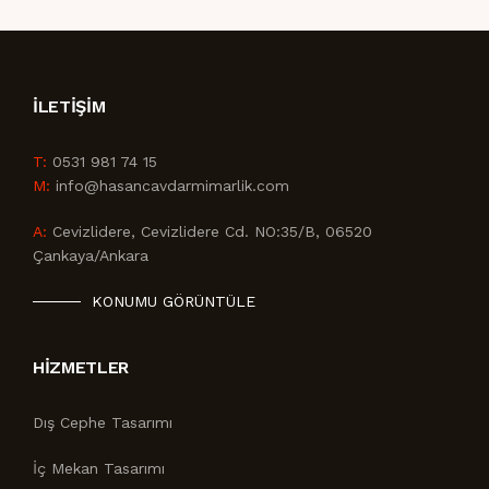
İLETIŞIM
T:
0531 981 74 15
M:
info@hasancavdarmimarlik.com
A:
Cevizlidere, Cevizlidere Cd. NO:35/B, 06520
Çankaya/Ankara
KONUMU GÖRÜNTÜLE
HIZMETLER
Dış Cephe Tasarımı
İç Mekan Tasarımı