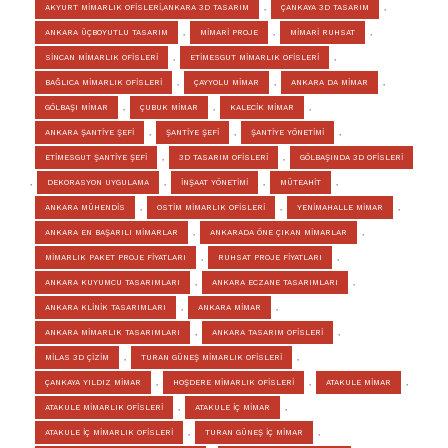
AKYURT MİMARLIK OFİSLERİ,ANKARA 3D TASARIM
,
ÇANKAYA 3D TASARIM
,
ANKARA ÜÇBOYUTLU TASARIM
,
MİMARİ PROJE
,
MİMARİ RUHSAT
,
SİNCAN MİMARLIK OFİSLERİ
,
ETİMESGUT MİMARLIK OFİSLERİ
,
BAĞLICA MİMARLIK OFİSLERİ
,
ÇAYYOLU MİMAR
,
ANKARA DA MİMAR
,
GÖLBAŞI MİMAR
,
ÇUBUK MİMAR
,
KALECİK MİMAR
,
ANKARA ŞANTİYE ŞEFİ
,
ŞANTİYE ŞEFİ
,
ŞANTİYE YÖNETİMİ
,
ETİMESGUT ŞANTİYE ŞEFİ
,
3D TASARIM OFİSLERİ
,
GÖLBAŞINDA 3D OFİSLERİ
,
DEKORASYON UYGULAMA
,
İNŞAAT YÖNETİMİ
,
MÜTEAHİT
,
ANKARA MÜHENDİS
,
OSTİM MİMARLIK OFİSLERİ
,
YENİMAHALLE MİMAR
,
ANKARA EN BAŞARILI MİMARLAR
,
ANKARADA ÖNE ÇIKAN MİMARLAR
,
MİMARLIK PAKET PROJE FİYATLARI
,
RUHSAT PROJE FİYATLARI
,
ANKARA KUYUMCU TASARIMLARI
,
ANKARA ECZANE TASARIMLARI
,
ANKARA KLİNİK TASARIMLARI
,
ANKARA MİMAR
,
ANKARA MİMARLIK TASARIMLARI
,
ANKARA TASARIM OFİSLERİ
,
MİLAS 3D ÇİZİM
,
TURAN GÜNEŞ MİMARLIK OFİSLERİ
,
ÇANKAYA YILDIZ MİMAR
,
HOŞDERE MİMARLIK OFİSLERİ
,
ATAKULE MİMAR
,
ATAKULE MİMARLIK OFİSLERİ
,
ATAKULE İÇ MİMAR
,
ATAKULE İÇ MİMARLIK OFİSLERİ
,
TURAN GÜNEŞ İÇ MİMAR
,