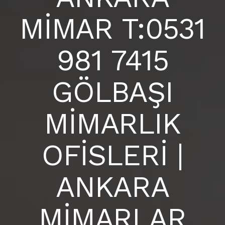
BLOG
MİMAR T:0531
ANKARA İÇ MİMARLIK OFİSİ |
S.S.S
981 7415
İLETIŞIM
GÖLBAŞI
MİMARLIK
OFİSLERİ |
ANKARA
MİMARLAR