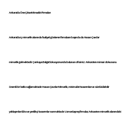
Ankara'da Öne ÇıkanMimarlık Firmaları
Ankara'da iç mimarlık alanında faaliyet gösteren
firmaların başında da
Hasan Çavdar
mimarlık
gelmektedir.
Çankaya
Balgat
lokasyonunda bulunan
ofisimiz
Ankara'nın mimari dokusu
na
önemli bir katkı sağlamaktadır.
Hasan Çavdar Mimarlık
,
minimalist tasarımlar
ı ve
sürdürülebilir
yaklaşımlar
ı
lüks ve yenilikçi
tasarımlar
sunmaktadır.
Uzmanlaşmış firmalar
,
Ankara'nın mimarlık alanındaki