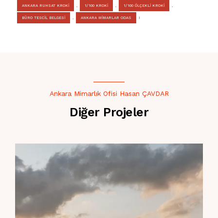
ANKARA RUHSAT KROKİ
,
1/100 KROKİ
,
1/100 ÖLÇEKLİ KROKİ
,
BÜRO TESCİL BELGESİ
,
ANKARA MİMARLAR ODAS
I
Ankara Mimarlık Ofisi Hasan ÇAVDAR
Diğer Projeler