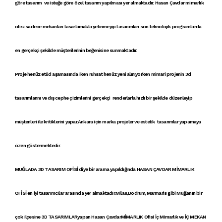
göre tasarım
ve
isteğe göre özel tasarım
yapılması yer almaktadır.
Hasan Çavdar mimarlık
ofisi
sadece
mekanları tasarlamak
la yetinmeyip
tasarımlar
ı son teknolojik programlarda
en gerçekçi şekilde müşterilerinin beğenisine sunmaktadır.
Proje
henüz
etüd
aşamasında iken
ruhsat
henüz yeni alınıyorken
mimari proje
nin
3d
tasarımlar
ını ve
dış cephe çizimleri
ni
gerçekçi renderlar
la
hızlı bir şekilde
düzenleyip
müşterileri ile
kritikler
ini yapar
.Ankara
için
marka projele
r ve
estetik tasarımlar
yapamaya
özen göstermektedir.
MUĞLA'DA 3D TASARIM OFİSİ
diye bir arama yapıldığında
HASAN ÇAVDAR MİMARLIK
OFİSİ
en iyi tasarımcılar arasında yer almaktadır.Milas,Bodrum,Marmaris gibi Muğlanın bir
çok ilçesine
3D TASARIMLAR
yapan Hasan Çavdar
MİMARLIK
Ofisi İç Mimarlık ve
İÇ MEKAN