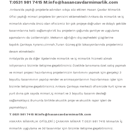
T:0531 981 7415 M:info@hasancavdarmimarlik.com
.Ankara'da yaptığı projelerle adından sıkça söz ettiren Hasan Çavdar Mimarlık
Ofisi yaptığı mimari projelere bir yenisini eklemektedir.Ankara da mimarlık ve iç
mimarlık alanında öncü olan ofisizmiz bir çok projeye doğrudan ve dolaylı şekilde
tasarımlarına katlı sağlamıştır.VE bu projelerin çoğunda şantiye ve uygulama
aşamalarını da üstlenmiştir..Mekanın ağırlığını dış cephedeki çizgilerine
taşıdık.Çankaya Ayrancı,cinnah,Turan Güneş gibi lokasyonlarında projelerimiz
devam etmektedir.
Antalya'da ya da diğer ilçelerinde mimarlık ve iç mimarlık hizmeti almak
istiyorsanız bizimle iletişime geçebilirsiniz.Özelikle lansmana özel satış yapmak
ve mimari projesi hazırlanmış projelerinizin tanıtımını yapmak için gerçekçi 3
boyutlu tasarımının yapılıp render ve animasyonlarının hazırlanması işler için
bizimle iletişime geçebilirisiniz.Ankara Çankaya merkezli ofismizde Yurt içine ve
yurt dıına çok sayıda mimari,iç mimarl ve 3 boyutlu tasarım desteği
sağlamaktayız.Bununla birlikte akustik proje ve akustik rapor işleri de
yapmaktayız.
T:0531 981 7415 M:info@hasancavdarmimarlik.com
ANKARA MİMARLIK OFİSLERİ | ÇANKAYA MİMAR T:0531 981 7415 Mimarlık İç
mimarlık uygulama ve 3d tasarımlar için biizmle iletişime geçebilirsiniz.