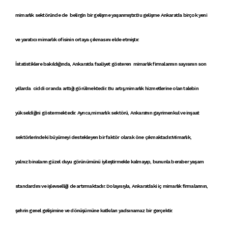
mimarlık
sektöründe de belirgin bir gelişme yaşanmıştır.Bu gelişme Ankara'da birçok yeni
ve
yaratıcı mimarlık ofisi
nin ortaya çıkmasını elde etmiştır.
İstatistiklere bakıldığında,
Ankara'da faaliyet gösteren mimarlık firmaları
nın sayısının son
yıllarda ciddi oranda arttığı görülmektedir. Bu artış,
mimarlık hizmetleri
ne olan talebin
yükseldiğini göstermektedir. Ayrıca,
mimarlık sektörü
,
Ankara'nın gayrimenkul ve inşaat
sektörleri
ndeki büyümeyi destekleyen bir faktör olarak öne çıkmaktadır.
Mimarlık
,
yalnız
binalar
ın güzel duyu görünümünü iyileştirmekle kalmayıp, bununla beraber yaşam
standardını ve işlevselliği de artırmaktadır. Dolayısıyla,
Ankara'daki iç mimarlık firmaları
nın,
şehrin genel gelişimine ve dönüşümüne katkıları yadsınamaz bir gerçektir.