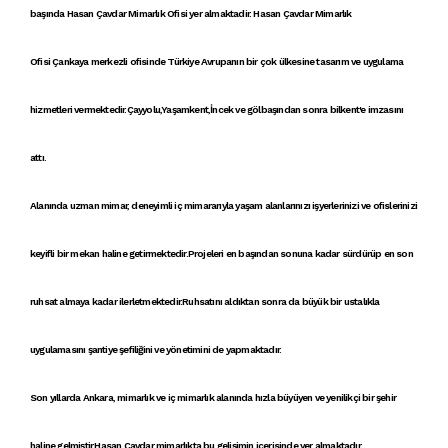
başında
Hasan Çavdar Mimarlık Ofisi
yer almaktadir. Hasan Çavdar Mimarlık
Ofisi
Çankaya
merkezli ofisinde Türkiye Avrupanın bir çok ülkesine
tasarım ve uygulama
hizmetleri
vermektedir.Çayyolu,Yaşamkent,İncek ve gölbaşından sonra bilkent'e imzasını
attı.
Alanında uzman mimar, deneyimli iç mimararıyla yaşam alanlarınızı işyerlerinizi ve ofislerinizi
keyifli bir mekan haline getirmektedir.Projeleri en başından sonuna kadar sürdürüp en son
ruhsat almaya kadar ilerletmektedir.Ruhsatını aldıktan sonra da büyük bir ustalıkla
uygulamasını şantiye şefiliğini ve yönetimini de yapmaktadır.
Son yıllarda
Ankara, mimarlık
ve
iç mimarlık
alanında hızla büyüyen ve
yenilikçi
bir şehir
haline gelmiştir.
Hasan Çavdar mimarlık
ta bu gelişimin içerisinde yer almaktadır.