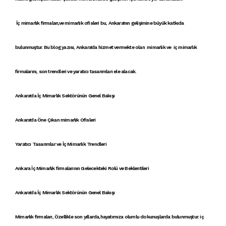
İç mimarlık firmaları
,ve
mimarlık ofisleri
bu,
Ankara'nın gelişimi
ne büyük katkıda
bulunmuştur. Bu blog yazısı,
Ankara'da hizmet vermekte olan mimar
lık ve
iç mimarlık
firmalarını
,
son trendler
i ve
yaratıcı tasarımları
ele alacak.
Ankara'da İç Mimarlık Sektörünün Genel Bakışı
Ankara'da Öne Çıkan mimarlık Ofisleri
Yaratıcı Tasarımlar ve İç Mimarlık Trendleri
Ankara İç Mimarlık firmalarının Gelecekteki Rolü ve Beklentileri
Ankara'da İç Mimarlık Sektörünün Genel Bakışı
Mimarlık firmaları
, Özellikle son yıllarda,hayatımıza olumlu dokunuşlarda bulunmuştur.
iç