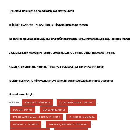
TASARIMI
konularında da adından söz ettirmektedir.
OFİSİMİZ ÇANKAYA
BALGAT BÖLGESİ
nde bulunmasına rağmen
İncek,Gölbaşı,Etimesgut,Bağlıca,Çayyolu,Ümitköy,Yaşamkent,Yenimahalle,Altındağ,Keçiören,Mamak,
Bala, Beypazarı, Çamlıdere, Çubuk, Elmadağ, Evren, Gölbaşı, Güdül, Haymana, Kalecik,
Kazan, Kızılcahamam, Nallıhan, Polatlı ve Şereflikoçhisar gibi Ankaranın bütün
ilçelerine
MİMARİ
,
İÇ MİMARLIK
,şantiye yönetimi ve şantiye şefliği,tasarım ve uygulama
hizmeti vermekteyiz.
Etiketler:
ANKARA İÇ MİMARLIK
,
İÇ TASARIM, KONUT PROJESİ
,
MODERN MİMARİ
,
DENİZ MANZARASI
,
FERAH YAŞAM ALANI ANKARA İÇ MİMAR
,
İÇ MİMARLIK ANKARA
,
ANKARA EV TASARIMI
,
ANKARA İÇ MİMARLIK FİRMALARI
,