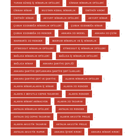
TURAN GÜNEŞ İÇ MİMARLIK OFİSLERİ
,
CİNNAH MİMARLIK OFİSLERİ
,
CİNNAH MİMAR
,
MUSTAFA KEMAL MİMARLIK
,
ÜMİTKÖY KROKİ
,
ÜMİTKÖY MİMAR
,
AKYURT MİMARLIK OFİSLERİ
,
AKYURT MİMAR
,
ÇUBUK ESENBOĞA MİMARLIK OFİSLERİ
,
ÇUBUK ESENBOĞA MİMAR
,
ÇUBUK ESENBOĞA 3D RENDER
,
ANKARA 3D MODEL
,
ANKARA 3D ÇİZİM
,
MARMARİS 3D RENDER
,
BODRUM MİMARLIK VE İÇ MİMARLIK
,ETİMESGUT MİMARLIK OFİSLERİ
,
ETİMESGUT İÇ MİMARLIK OFİSLERİ
,
BAĞLICA MİMARLIK OFİSLERİ
,
BAĞLICA İÇ MİMARLIK OFİSLERİ
,
BAĞLICA MİMAR
,
ANKARA ŞANTİYE ŞEFLİĞİ
,
ANKARA ŞANTİYE ŞEFİ,ANKARA ŞANTİYE ŞEFİ İLANLARI
,
ANKARA ŞANTİYE ŞEFİ VE ŞANTİYE
,
ALANYA MİMARLIK OFİSLER
İ,
ALANYA MİMAR,ALANYA İÇ MİMAR
,
ALANYA 3D RENDER
,
ALANYA 3 BOYUTLU CEPHE TASARIMI
,
ALANYA RENDER
,
ALANYA MİMARİ ANİMASYON
,
ALANYA 3D TASARIM
,
ANTALYA MİMARLIK OFİSLERİ
,
ANTALYA 3D RENDER
,
ANTALYA DIŞ CEPHE TASARIMI
,
ALANYA AKUSTİK PROJE
,
ALANYA AKUSTİK TASARIM
,
ANTALYA AKUSTİK PROJE
,
ANTALYA AKUSTİK RAPOR
,
ANKARA İŞYERİ KROKİ
,
ANKARA MİMARİ KROKİ
,