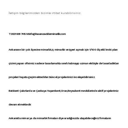
İletişim bilgilerimizden bizimle irtibat kurabilirisiniz.
T:0531 981 7415 M:info@hasancavddarmimarlik.com
Ankaranın bir çok ilçesine
mimarlık
,
iç mimarlık
ve
işyeri açmak için 1/100 ölçekli kroki
plan
çizimi yapan
ofisimiz
sadece tasarlamakla sınırlı kalmayıp uzman ekibiyle de tasarladıkları
projeleri hayata geçirmektedirler.Güncel projelerimizi inceleyebilirisiniz.
Batıkent Çakırlarda ve Çankaya Yaşamkent,Oran,Beysukent mevkiilerinde aktif projelerimiz
devam etmektedir.
Ankara'da mimar
ya da
mimarlık firmaları
diye aradığınızda ulaşabileceğiniz firmaların