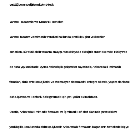
çeşitliliği ve yaratıcılığı
temsil etmektedir.
Yaratıcı Tasarımlar Ve Mimarlık Trendleri
Yaratıcı tasarım
ve
mimarlık trendleri
hakkında
pratik ipuçları
ve öneriler
sunarken,
sürdürülebilir tasarım anlayışı
, tüm dünyada olduğu benzer biçimde Türkiye'de
de hızla yayılmaktadır. Ayrıca, teknolojik gelişmeler sayesinde,
Ankara'daki mimarlık
firmaları
,
akıllı ev teknolojileri
ni ve
otomasyon sistemleri
ni entegre ederek, yaşam alanlarını
daha işlevsel ve konforlu hale getirmek için yeni yollar bulmaktadır.
Özetle,
Ankara'daki mimarlık firmaları
ve
İç mimarlık ofisleri
alanında
yaratıcılık ve
yenilikçilik
,konularında oldukça iyilerdir. A
nkara'daki firmaların
başarısının temelinde
kişiye