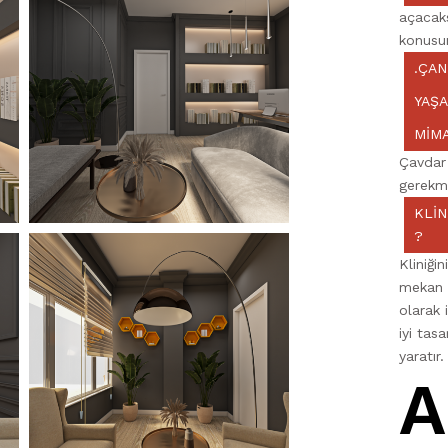
açacaks
konusu
.ÇAN
YAŞ
MIMA
Çavdar 
gerekme
KLIN
?
Kliniğin
mekan o
olarak 
iyi tas
yaratır.
A