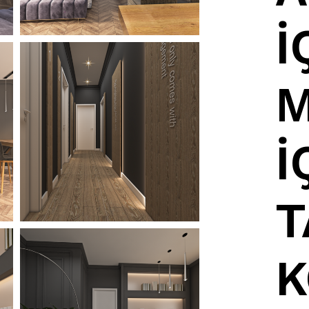
İ
M
İ
T
K