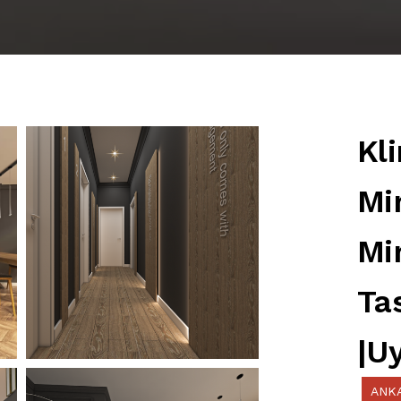
Kli
Mim
Mi
Ta
|U
ANKA