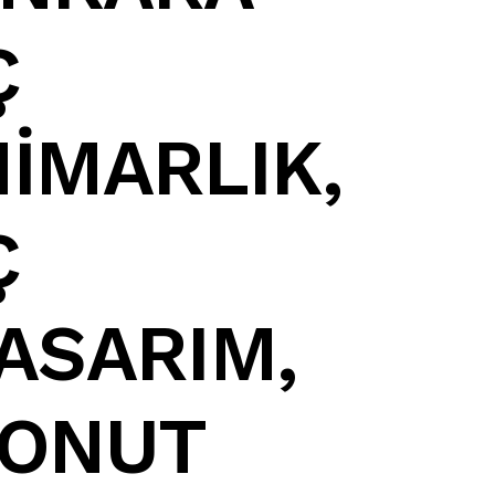
Ç
İMARLIK
,
Ç
ASARIM,
ONUT