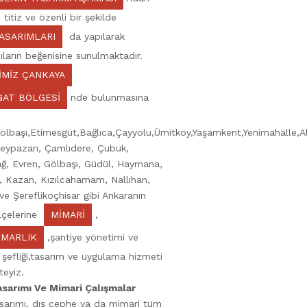
 titiz ve özenli bir şekilde
ASARIMLARI
da yapılarak
cıların beğenisine sunulmaktadır.
İMİZ ÇANKAYA
GAT BÖLGESİ
nde bulunmasına
ölbaşı,Etimesgut,Bağlıca,Çayyolu,Ümitköy,Yaşamkent,Yenimahalle,Al
eypazarı, Çamlıdere, Çubuk,
ğ, Evren, Gölbaşı, Güdül, Haymana,
, Kazan, Kızılcahamam, Nallıhan,
 ve Şereflikoçhisar gibi Ankaranın
lçelerine
MİMARİ
,
İMARLIK
,şantiye yönetimi ve
 şefliği,tasarım ve uygulama hizmeti
eyiz.
asarımı Ve Mimari Çalışmalar
sarımı, dış cephe ya da mimari tüm