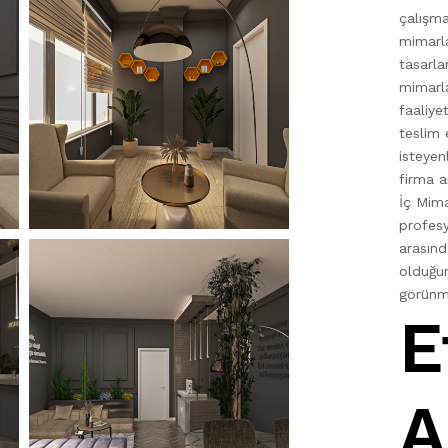
çalışm
mimarla
tasarla
mimarl
faaliye
teslim
isteyen
firma a
İç Mima
profes
arasınd
olduğun
görünme
E
A