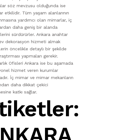
alar söz mevzusu olduğunda ise
r etkilidir. Tüm yaşam alanlarının
nmasına yardımcı olan mimarlar, iç
ardan daha geniş bir alanda
tlerini sürdürürler. Ankara anahtar
 ev dekorasyon hizmeti almak
lerin öncelikle detaylı bir şekilde
raştırması yapmaları gerekir.
rlık Ofisleri Ankara ise bu aşamada
yonel hizmet veren kurumlar
adır. İç mimar ve mimar mekanların
dan daha dikkat çekici
sine katkı sağlar.
tiketler:
NKARA