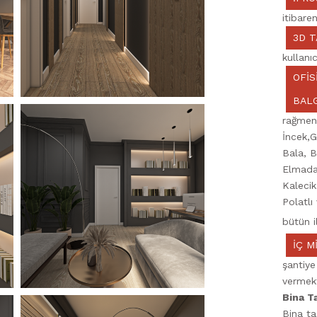
itibaren
3D T
kullanı
OFİS
BAL
rağmen
İncek,G
Bala, B
Elmada
Kalecik
Polatlı
bütün i
İÇ M
şantiye
vermekt
Bina T
Bina ta