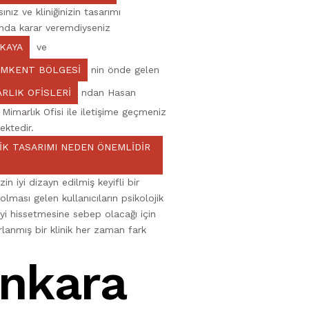
ınız ve kliniğinizin tasarımı
nda karar veremdiyseniz
KAYA
ve
AMKENT BÖLGESI
nin önde gelen
RLIK OFISLERI
ndan Hasan
Mimarlık Ofisi ile iletişime geçmeniz
ktedir.
IK TASARIMI NEDEN ÖNEMLIDIR
izin iyi dizayn edilmiş keyifli bir
lması gelen kullanıcıların psikolojik
iyi hissetmesine sebep olacağı için
arlanmış bir klinik her zaman fark
nkara