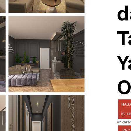
d
T
Y
O
HASA
IÇ M
Ankara
.PRO