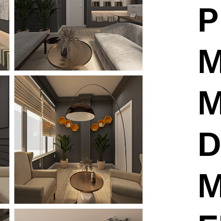
P
M
D
M