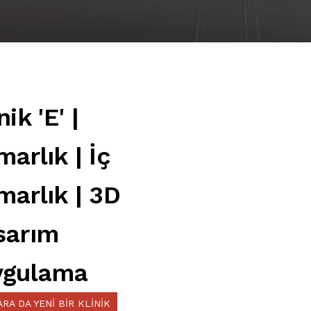
nik 'E' |
arlık | İç
marlık | 3D
sarım
ygulama
RA DA YENI BIR KLINIK