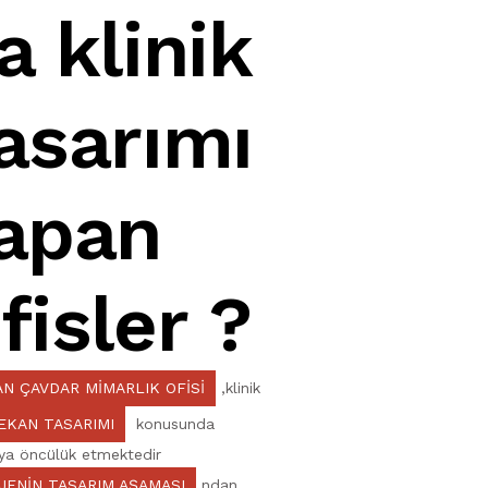
a klinik
asarımı
apan
fisler ?
N ÇAVDAR MIMARLIK OFISI
,klinik
EKAN TASARIMI
konusunda
'ya öncülük etmektedir
JENIN TASARIM AŞAMASI
ndan