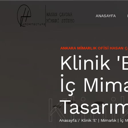
ANASAYFA
ANKARA MIMARLIK OFISI HASAN 
Klinik '
İç Mima
Klini
Tasarı
Anasayfa
/
Klinik 'E' | Mimarlık | İ