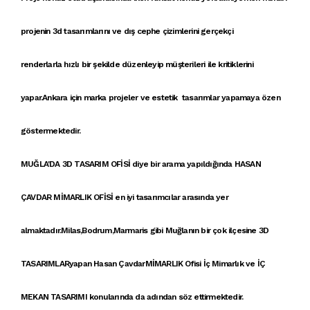
proje
nin
3d tasarımlar
ını ve
dış cephe çizimleri
ni
gerçekçi
renderlar
la
hızlı bir şekilde
düzenleyip müşterileri ile
kritikler
ini
yapar
.Ankara
için
marka projele
r ve
estetik tasarımlar
yapamaya özen
göstermektedir.
MUĞLA'DA 3D TASARIM OFİSİ
diye bir arama yapıldığında
HASAN
ÇAVDAR MİMARLIK OFİSİ
en iyi tasarımcılar arasında yer
almaktadır.Milas,Bodrum,Marmaris gibi Muğlanın bir çok ilçesine
3D
TASARIMLAR
yapan Hasan Çavdar
MİMARLIK
Ofisi İç Mimarlık ve
İÇ
MEKAN TASARIMI
konularında da adından söz ettirmektedir.