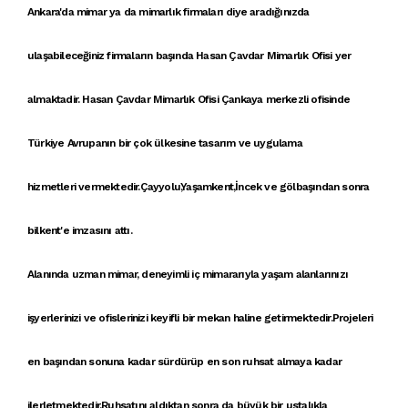
Ankara'da mimar
ya da
mimarlık firmaları
diye aradığınızda
ulaşabileceğiniz firmaların başında
Hasan Çavdar Mimarlık Ofisi
yer
almaktadir. Hasan Çavdar Mimarlık Ofisi
Çankaya
merkezli ofisinde
Türkiye Avrupanın bir çok ülkesine
tasarım ve uygulama
hizmetleri
vermektedir.Çayyolu,Yaşamkent,İncek ve gölbaşından sonra
bilkent'e imzasını attı.
Alanında uzman mimar, deneyimli iç mimararıyla yaşam alanlarınızı
işyerlerinizi ve ofislerinizi keyifli bir mekan haline getirmektedir.Projeleri
en başından sonuna kadar sürdürüp en son ruhsat almaya kadar
ilerletmektedir.Ruhsatını aldıktan sonra da büyük bir ustalıkla