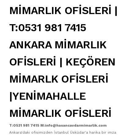
MİMARLIK OFİSLERİ |
T:0531 981 7415
ANKARA MİMARLIK
OFİSLERİ | KEÇÖREN
MİMARLK OFİSLERİ
|YENİMAHALLE
MİMARLIK OFİSLERİ
T:0531 981 7415 M:info@hasancavdarmimarlik.com
Ankara'daki ofisimizden İstanbul Üsküdar'a harika bir imza