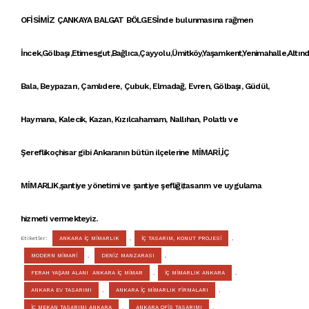
OFİSİMİZ ÇANKAYA
BALGAT BÖLGESİ
nde bulunmasına rağmen
İncek,Gölbaşı,Etimesgut,Bağlıca,Çayyolu,Ümitköy,Yaşamkent,Yenimahalle,Altınd
Bala, Beypazarı, Çamlıdere, Çubuk, Elmadağ, Evren, Gölbaşı, Güdül,
Haymana, Kalecik, Kazan, Kızılcahamam, Nallıhan, Polatlı ve
Şereflikoçhisar gibi Ankaranın bütün ilçelerine
MİMARİ
,
İÇ
MİMARLIK
,şantiye yönetimi ve şantiye şefliği,tasarım ve uygulama
hizmeti vermekteyiz.
Etiketler:
ANKARA İÇ MİMARLIK
,
İÇ TASARIM, KONUT PROJESİ
,
MODERN MİMARİ
,
DENİZ MANZARASI
,
FERAH YAŞAM ALANI ANKARA İÇ MİMAR
,
İÇ MİMARLIK ANKARA
,
ANKARA EV TASARIMI
,
ANKARA İÇ MİMARLIK FİRMALARI
,
İÇ MEKAN TASARIMI ANKARA
,
ANKARA OFİS TASARIMI
,