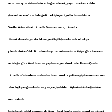
ve
otomasyon sistemleri
ni entegre ederek, yaşam alanlarını daha
işlevsel ve konforlu hale getirmek için yeni yollar bulmaktadır.
Özetle,
Ankara'daki mimarlık firmaları
ve
İç mimarlık
ofisleri
alanında
yaratıcılık ve yenilikçilik
,konularında oldukça
iyilerdir. A
nkara'daki firmaların
başarısının temelinde
kişiye göre tasarım
ve
isteğe göre özel tasarım
yapılması yer almaktadır.
Hasan Çavdar
mimarlık ofisi
sadece
mekanları tasarlamak
la yetinmeyip
tasarımlar
ı son
teknolojik programlarda en gerçekçi şekilde müşterilerinin beğenisine
sunmaktadır.
Proje
henüz
etüd
aşamasında iken
ruhsat
henüz yeni alınıyorken
mimari