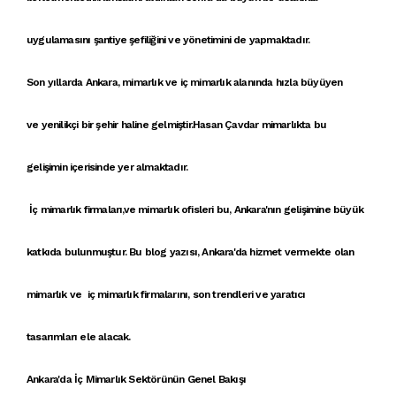
uygulamasını şantiye şefiliğini ve yönetimini de yapmaktadır.
Son yıllarda
Ankara, mimarlık
ve
iç mimarlık
alanında hızla büyüyen
ve
yenilikçi
bir şehir haline gelmiştir.
Hasan Çavdar mimarlık
ta bu
gelişimin içerisinde yer almaktadır.
İç mimarlık firmaları
,ve
mimarlık ofisleri
bu,
Ankara'nın gelişimi
ne büyük
katkıda bulunmuştur. Bu blog yazısı,
Ankara'da hizmet vermekte olan
mimar
lık ve
iç mimarlık firmalarını
,
son trendler
i ve
yaratıcı
tasarımları
ele alacak.
Ankara'da İç Mimarlık Sektörünün Genel Bakışı