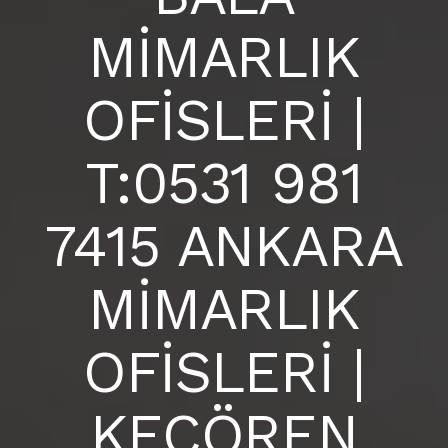
BLOG
MİMARLIK
ANKARA İÇ MİMARLIK OFİSİ |
S.S.S
OFİSLERİ |
İLETIŞIM
T:0531 981
7415 ANKARA
MİMARLIK
OFİSLERİ |
KEÇÖREN