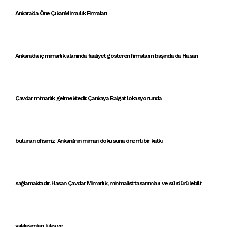
Ankara'da Öne ÇıkanMimarlık Firmaları
Ankara'da iç mimarlık alanında faaliyet gösteren
firmaların başında da
Hasan
Çavdar mimarlık
gelmektedir.
Çankaya
Balgat
lokasyonunda
bulunan
ofisimiz
Ankara'nın mimari dokusu
na önemli bir katkı
sağlamaktadır.
Hasan Çavdar Mimarlık
,
minimalist tasarımlar
ı ve
sürdürülebilir
yaklaşımlar
ı
lüks ve