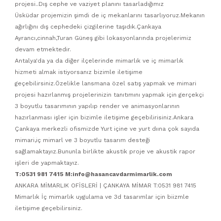
projesi..Dış cephe ve vaziyet planını tasarladığımız
Üsküdar projemizin şimdi de iç mekanlarını tasarlıyoruz.Mekanın
ağırlığını dış cephedeki çizgilerine taşıdık.Çankaya
Ayrancı,cinnah,Turan Güneş gibi lokasyonlarında projelerimiz
devam etmektedir.
Antalya'da ya da diğer ilçelerinde mimarlık ve iç mimarlık
hizmeti almak istiyorsanız bizimle iletişime
geçebilirsiniz.Özelikle lansmana özel satış yapmak ve mimari
projesi hazırlanmış projelerinizin tanıtımını yapmak için gerçekçi
3 boyutlu tasarımının yapılıp render ve animasyonlarının
hazırlanması işler için bizimle iletişime geçebilirisiniz.Ankara
Çankaya merkezli ofismizde Yurt içine ve yurt dıına çok sayıda
mimari,iç mimarl ve 3 boyutlu tasarım desteği
sağlamaktayız.Bununla birlikte akustik proje ve akustik rapor
işleri de yapmaktayız.
T:0531 981 7415 M:info@hasancavdarmimarlik.com
ANKARA MİMARLIK OFİSLERİ | ÇANKAYA MİMAR T:0531 981 7415
Mimarlık İç mimarlık uygulama ve 3d tasarımlar için biizmle
iletişime geçebilirsiniz.