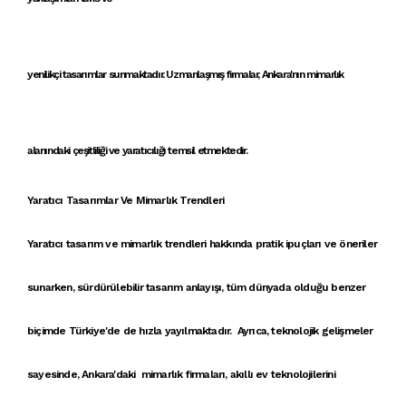
yenilikçi
tasarımlar
sunmaktadır.
Uzmanlaşmış firmalar
,
Ankara'nın mimarlık
alanındaki çeşitliliği ve yaratıcılığı
temsil etmektedir.
Yaratıcı Tasarımlar Ve Mimarlık Trendleri
Yaratıcı tasarım
ve
mimarlık trendleri
hakkında
pratik ipuçları
ve öneriler
sunarken,
sürdürülebilir tasarım anlayışı
, tüm dünyada olduğu benzer
biçimde Türkiye'de de hızla yayılmaktadır. Ayrıca, teknolojik gelişmeler
sayesinde,
Ankara'daki mimarlık firmaları
,
akıllı ev teknolojileri
ni