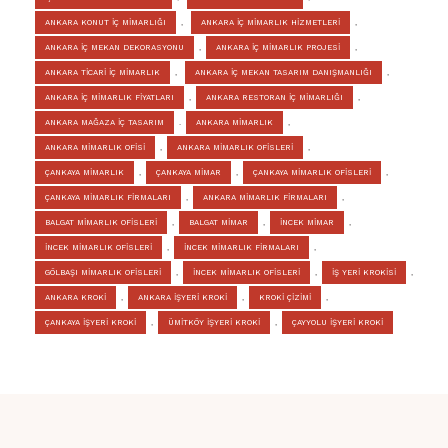
ANKARA KONUT İÇ MİMARLIĞI
,
ANKARA İÇ MİMARLIK HİZMETLERİ
,
ANKARA İÇ MEKAN DEKORASYONU
,
ANKARA İÇ MİMARLIK PROJESİ
,
ANKARA TİCARİ İÇ MİMARLIK
,
ANKARA İÇ MEKAN TASARIM DANIŞMANLIĞI
,
ANKARA İÇ MİMARLIK FİYATLARI
,
ANKARA RESTORAN İÇ MİMARLIĞI
,
ANKARA MAĞAZA İÇ TASARIM
.
ANKARA MİMARLIK
,
ANKARA MİMARLIK OFİSİ
,
ANKARA MİMARLIK OFİSLERİ
,
ÇANKAYA MİMARLIK
,
ÇANKAYA MİMAR
,
ÇANKAYA MİMARLIK OFİSLERİ
,
ÇANKAYA MİMARLIK FİRMALARI
,
ANKARA MİMARLIK FİRMALARI
,
BALGAT MİMARLIK OFİSLERİ
,
BALGAT MİMAR
,
İNCEK MİMAR
,
İNCEK MİMARLIK OFİSLERİ
,
İNCEK MİMARLIK FİRMALARI
,
GÖLBAŞI MİMARLIK OFİSLERİ
,
İNCEK MİMARLIK OFİSLERİ
,
İŞ YERİ KROKİSİ
,
ANKARA KROKİ
,
ANKARA İŞYERİ KROKİ
,
KROKİ ÇİZİMİ
,
ÇANKAYA İŞYERİ KROKİ
,
ÜMİTKÖY İŞYERİ KROKİ
,
ÇAYYOLU İŞYERİ KROKİ