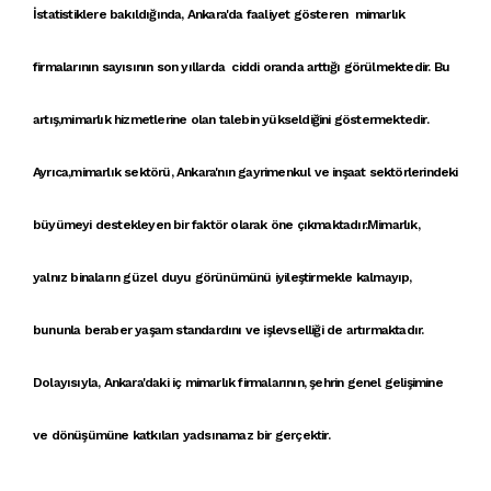
İstatistiklere bakıldığında,
Ankara'da faaliyet gösteren mimarlık
firmaları
nın sayısının son yıllarda ciddi oranda arttığı görülmektedir. Bu
artış,
mimarlık hizmetleri
ne olan talebin yükseldiğini göstermektedir.
Ayrıca,
mimarlık sektörü
,
Ankara'nın gayrimenkul ve inşaat sektörleri
ndeki
büyümeyi destekleyen bir faktör olarak öne çıkmaktadır.
Mimarlık
,
yalnız
binalar
ın güzel duyu görünümünü iyileştirmekle kalmayıp,
bununla beraber yaşam standardını ve işlevselliği de artırmaktadır.
Dolayısıyla,
Ankara'daki iç mimarlık firmaları
nın, şehrin genel gelişimine
ve dönüşümüne katkıları yadsınamaz bir gerçektir.