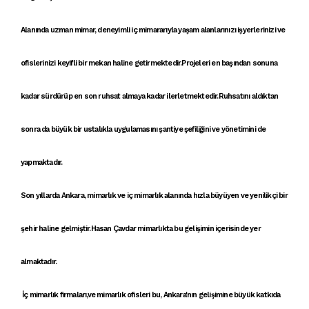
Alanında uzman mimar, deneyimli iç mimararıyla yaşam alanlarınızı işyerlerinizi ve
ofislerinizi keyifli bir mekan haline getirmektedir.Projeleri en başından sonuna
kadar sürdürüp en son ruhsat almaya kadar ilerletmektedir.Ruhsatını aldıktan
sonra da büyük bir ustalıkla uygulamasını şantiye şefiliğini ve yönetimini de
yapmaktadır.
Son yıllarda
Ankara, mimarlık
ve
iç mimarlık
alanında hızla büyüyen ve
yenilikçi
bir
şehir haline gelmiştir.
Hasan Çavdar mimarlık
ta bu gelişimin içerisinde yer
almaktadır.
İç mimarlık firmaları
,ve
mimarlık ofisleri
bu,
Ankara'nın gelişimi
ne büyük katkıda