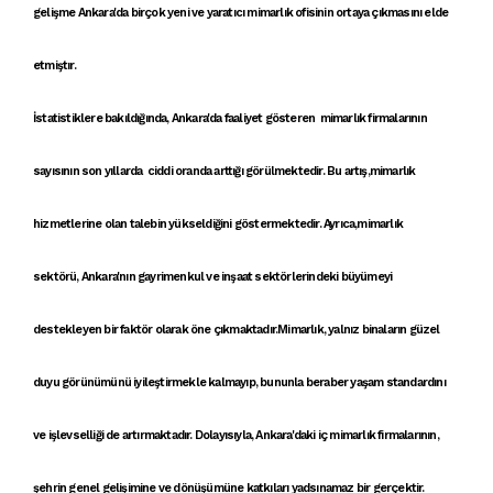
gelişme Ankara'da birçok yeni ve
yaratıcı mimarlık ofisi
nin ortaya çıkmasını elde
etmiştır.
İstatistiklere bakıldığında,
Ankara'da faaliyet gösteren mimarlık firmaları
nın
sayısının son yıllarda ciddi oranda arttığı görülmektedir. Bu artış,
mimarlık
hizmetleri
ne olan talebin yükseldiğini göstermektedir. Ayrıca,
mimarlık
sektörü
,
Ankara'nın gayrimenkul ve inşaat sektörleri
ndeki büyümeyi
destekleyen bir faktör olarak öne çıkmaktadır.
Mimarlık
, yalnız
binalar
ın güzel
duyu görünümünü iyileştirmekle kalmayıp, bununla beraber yaşam standardını
ve işlevselliği de artırmaktadır. Dolayısıyla,
Ankara'daki iç mimarlık firmaları
nın,
şehrin genel gelişimine ve dönüşümüne katkıları yadsınamaz bir gerçektir.