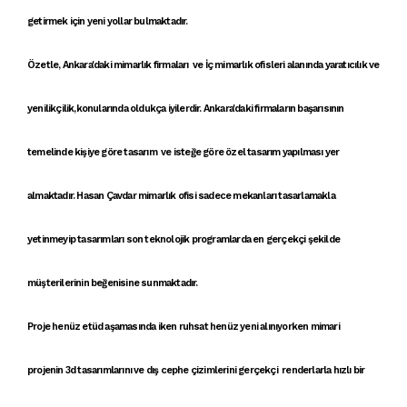
getirmek için yeni yollar bulmaktadır.
Özetle,
Ankara'daki mimarlık firmaları
ve
İç mimarlık ofisleri
alanında
yaratıcılık ve
yenilikçilik
,konularında oldukça iyilerdir. A
nkara'daki firmaların
başarısının
temelinde
kişiye göre tasarım
ve
isteğe göre özel tasarım
yapılması yer
almaktadır.
Hasan Çavdar mimarlık ofisi
sadece
mekanları tasarlamak
la
yetinmeyip
tasarımlar
ı son teknolojik programlarda en gerçekçi şekilde
müşterilerinin beğenisine sunmaktadır.
Proje
henüz
etüd
aşamasında iken
ruhsat
henüz yeni alınıyorken
mimari
proje
nin
3d tasarımlar
ını ve
dış cephe çizimleri
ni
gerçekçi renderlar
la
hızlı bir