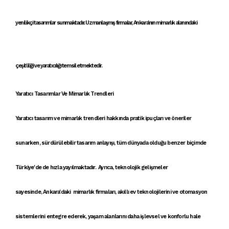
yenilikçi
tasarımlar
sunmaktadır.
Uzmanlaşmış firmalar
,
Ankara'nın mimarlık alanındaki
çeşitliliği ve yaratıcılığı
temsil etmektedir.
Yaratıcı Tasarımlar Ve Mimarlık Trendleri
Yaratıcı tasarım
ve
mimarlık trendleri
hakkında
pratik ipuçları
ve öneriler
sunarken,
sürdürülebilir tasarım anlayışı
, tüm dünyada olduğu benzer biçimde
Türkiye'de de hızla yayılmaktadır. Ayrıca, teknolojik gelişmeler
sayesinde,
Ankara'daki mimarlık firmaları
,
akıllı ev teknolojileri
ni ve
otomasyon
sistemleri
ni entegre ederek, yaşam alanlarını daha işlevsel ve konforlu hale