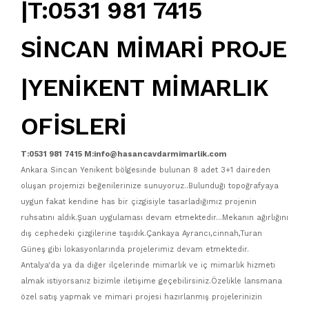
|T:0531 981 7415
SİNCAN MİMARİ PROJE
|YENİKENT MİMARLIK
OFİSLERİ
T:0531 981 7415 M:info@hasancavdarmimarlik.com
Ankara Sincan Yenikent bölgesinde bulunan 8 adet 3+1 daireden
oluşan projemizi beğenilerinize sunuyoruz..Bulunduğı topoğrafyaya
uygun fakat kendine has bir çizgisiyle tasarladığımız projenin
ruhsatını aldık.Şuan uygulaması devam etmektedir...Mekanın ağırlığını
dış cephedeki çizgilerine taşıdık.Çankaya Ayrancı,cinnah,Turan
Güneş gibi lokasyonlarında projelerimiz devam etmektedir.
Antalya'da ya da diğer ilçelerinde mimarlık ve iç mimarlık hizmeti
almak istiyorsanız bizimle iletişime geçebilirsiniz.Özelikle lansmana
özel satış yapmak ve mimari projesi hazırlanmış projelerinizin