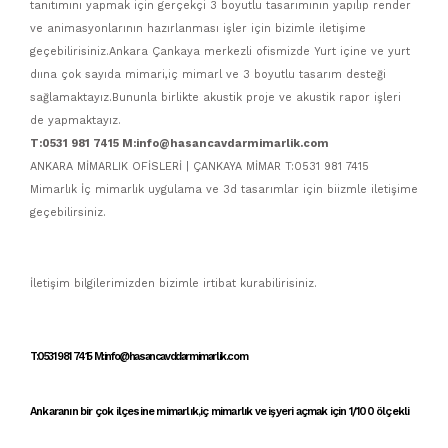
tanıtımını yapmak için gerçekçi 3 boyutlu tasarımının yapılıp render
ve animasyonlarının hazırlanması işler için bizimle iletişime
geçebilirisiniz.Ankara Çankaya merkezli ofismizde Yurt içine ve yurt
dıına çok sayıda mimari,iç mimarl ve 3 boyutlu tasarım desteği
sağlamaktayız.Bununla birlikte akustik proje ve akustik rapor işleri
de yapmaktayız.
T:0531 981 7415 M:info@hasancavdarmimarlik.com
ANKARA MİMARLIK OFİSLERİ | ÇANKAYA MİMAR T:0531 981 7415
Mimarlık İç mimarlık uygulama ve 3d tasarımlar için biizmle iletişime
geçebilirsiniz.
İletişim bilgilerimizden bizimle irtibat kurabilirisiniz.
T:0531 981 7415 M:info@hasancavddarmimarlik.com
Ankaranın bir çok ilçesine
mimarlık
,
iç mimarlık
ve
işyeri açmak için 1/100 ölçekli