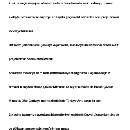
kroki
plan çizimi yapan
ofisimiz
sadece tasarlamakla sınırlı kalmayıp uzman
ekibiyle de tasarladıkları projeleri hayata geçirmektedirler.Güncel projelerimizi
inceleyebilirisiniz.
Batıkent Çakırlarda ve Çankaya Yaşamkent,Oran,Beysukent mevkiilerinde aktif
projelerimiz devam etmektedir.
Ankara'da mimar
ya da
mimarlık firmaları
diye aradığınızda ulaşabileceğiniz
firmaların başında
Hasan Çavdar Mimarlık Ofisi
yer almaktadir. Hasan Çavdar
Mimarlık Ofisi
Çankaya
merkezli ofisinde Türkiye Avrupanın bir çok
ülkesine
tasarım ve uygulama hizmetleri
vermektedir.Çayyolu,Yaşamkent,İncek
ve gölbaşından sonra bilkent'e imzasını attı.