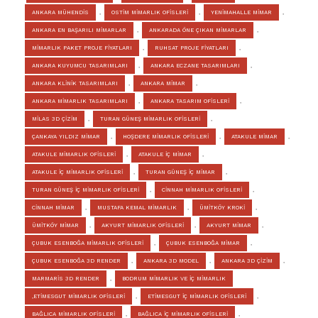
ANKARA MÜHENDİS
,
OSTİM MİMARLIK OFİSLERİ
,
YENİMAHALLE MİMAR
,
ANKARA EN BAŞARILI MİMARLAR
,
ANKARADA ÖNE ÇIKAN MİMARLAR
,
MİMARLIK PAKET PROJE FİYATLARI
,
RUHSAT PROJE FİYATLARI
,
ANKARA KUYUMCU TASARIMLARI
,
ANKARA ECZANE TASARIMLARI
,
ANKARA KLİNİK TASARIMLARI
,
ANKARA MİMAR
,
ANKARA MİMARLIK TASARIMLARI
,
ANKARA TASARIM OFİSLERİ
,
MİLAS 3D ÇİZİM
,
TURAN GÜNEŞ MİMARLIK OFİSLERİ
,
ÇANKAYA YILDIZ MİMAR
,
HOŞDERE MİMARLIK OFİSLERİ
,
ATAKULE MİMAR
,
ATAKULE MİMARLIK OFİSLERİ
,
ATAKULE İÇ MİMAR
,
ATAKULE İÇ MİMARLIK OFİSLERİ
,
TURAN GÜNEŞ İÇ MİMAR
,
TURAN GÜNEŞ İÇ MİMARLIK OFİSLERİ
,
CİNNAH MİMARLIK OFİSLERİ
,
CİNNAH MİMAR
,
MUSTAFA KEMAL MİMARLIK
,
ÜMİTKÖY KROKİ
,
ÜMİTKÖY MİMAR
,
AKYURT MİMARLIK OFİSLERİ
,
AKYURT MİMAR
,
ÇUBUK ESENBOĞA MİMARLIK OFİSLERİ
,
ÇUBUK ESENBOĞA MİMAR
,
ÇUBUK ESENBOĞA 3D RENDER
,
ANKARA 3D MODEL
,
ANKARA 3D ÇİZİM
,
MARMARİS 3D RENDER
,
BODRUM MİMARLIK VE İÇ MİMARLIK
,ETİMESGUT MİMARLIK OFİSLERİ
,
ETİMESGUT İÇ MİMARLIK OFİSLERİ
,
BAĞLICA MİMARLIK OFİSLERİ
,
BAĞLICA İÇ MİMARLIK OFİSLERİ
,