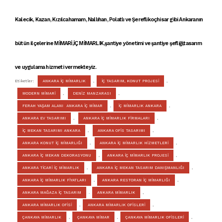
Kalecik, Kazan, Kızılcahamam, Nallıhan, Polatlı ve Şereflikoçhisar gibi Ankaranın
bütün ilçelerine
MİMARİ
,
İÇ MİMARLIK
,şantiye yönetimi ve şantiye şefliği,tasarım
ve uygulama hizmeti vermekteyiz.
Etiketler:
ANKARA İÇ MİMARLIK
,
İÇ TASARIM, KONUT PROJESİ
,
MODERN MİMARİ
,
DENİZ MANZARASI
,
FERAH YAŞAM ALANI ANKARA İÇ MİMAR
,
İÇ MİMARLIK ANKARA
,
ANKARA EV TASARIMI
,
ANKARA İÇ MİMARLIK FİRMALARI
,
İÇ MEKAN TASARIMI ANKARA
,
ANKARA OFİS TASARIMI
,
ANKARA KONUT İÇ MİMARLIĞI
,
ANKARA İÇ MİMARLIK HİZMETLERİ
,
ANKARA İÇ MEKAN DEKORASYONU
,
ANKARA İÇ MİMARLIK PROJESİ
,
ANKARA TİCARİ İÇ MİMARLIK
,
ANKARA İÇ MEKAN TASARIM DANIŞMANLIĞI
,
ANKARA İÇ MİMARLIK FİYATLARI
,
ANKARA RESTORAN İÇ MİMARLIĞI
,
ANKARA MAĞAZA İÇ TASARIM
.
ANKARA MİMARLIK
,
ANKARA MİMARLIK OFİSİ
,
ANKARA MİMARLIK OFİSLERİ
,
ÇANKAYA MİMARLIK
,
ÇANKAYA MİMAR
,
ÇANKAYA MİMARLIK OFİSLERİ
,