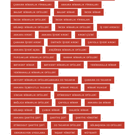
ÇANKAYA MİMARLIK FİRMALARI
,
ANKARA MİMARLIK FİRMALARI
,
BALGAT MİMARLIK OFİSLERİ
,
BALGAT MİMAR
,
İNCEK MİMAR
,
İNCEK MİMARLIK OFİSLERİ
,
İNCEK MİMARLIK FİRMALARI
,
GÖLBAŞI MİMARLIK OFİSLERİ
,
İNCEK MİMARLIK OFİSLERİ
,
İŞ YERİ KROKİSİ
,
ANKARA KROKİ
,
ANKARA İŞYERİ KROKİ
,
KROKİ ÇİZİMİ
,
ÇANKAYA İŞYERİ KROKİ
,
ÜMİTKÖY İŞYERİ KROKİ
,
ÇAYYOLU İŞYERİ KROKİ
,
ANKARA İŞYERİ AÇMA
,KEÇİÖREN MİMARLIK OFİSLERİ
,
PURSAKLAR MİMARLIK OFİSLERİ
,
MAMAK MİMARLIK OFİSLERİ
,
BATIKENT MİMAR
,
BATIKENT MİMARLIK OFİSLERİ
,
YENİMAHALLE MİMAR
,
YENİMAHALLE MİMARLIK OFİSLERİ
,
AKYURT MİMARLIK OFİSLERİ,ANKARA 3D TASARIM
,
ÇANKAYA 3D TASARIM
,
ANKARA ÜÇBOYUTLU TASARIM
,
MİMARİ PROJE
,
MİMARİ RUHSAT
,
SİNCAN MİMARLIK OFİSLERİ
,
ETİMESGUT MİMARLIK OFİSLERİ
,
BAĞLICA MİMARLIK OFİSLERİ
,
ÇAYYOLU MİMAR
,
ANKARA DA MİMAR
,
GÖLBAŞI MİMAR
,
ÇUBUK MİMAR
,
KALECİK MİMAR
,
ANKARA ŞANTİYE ŞEFİ
,
ŞANTİYE ŞEFİ
,
ŞANTİYE YÖNETİMİ
,
ETİMESGUT ŞANTİYE ŞEFİ
,
3D TASARIM OFİSLERİ
,
GÖLBAŞINDA 3D OFİSLERİ
,
DEKORASYON UYGULAMA
,
İNŞAAT YÖNETİMİ
,
MÜTEAHİT
,