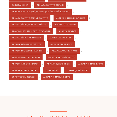
BAĞLICA MİMAR
,
ANKARA ŞANTİYE ŞEFLİĞİ
,
ANKARA ŞANTİYE ŞEFİ,ANKARA ŞANTİYE ŞEFİ İLANLARI
,
ANKARA ŞANTİYE ŞEFİ VE ŞANTİYE
,
ALANYA MİMARLIK OFİSLER
İ,
ALANYA MİMAR,ALANYA İÇ MİMAR
,
ALANYA 3D RENDER
,
ALANYA 3 BOYUTLU CEPHE TASARIMI
,
ALANYA RENDER
,
ALANYA MİMARİ ANİMASYON
,
ALANYA 3D TASARIM
,
ANTALYA MİMARLIK OFİSLERİ
,
ANTALYA 3D RENDER
,
ANTALYA DIŞ CEPHE TASARIMI
,
ALANYA AKUSTİK PROJE
,
ALANYA AKUSTİK TASARIM
,
ANTALYA AKUSTİK PROJE
,
ANTALYA AKUSTİK RAPOR
,
ANKARA İŞYERİ KROKİ
,
ANKARA MİMARİ KROKİ
,
ANKARA RUHSAT KROKİ
,
1/100 KROKİ
,
1/100 ÖLÇEKLİ KROKİ
,
BÜRO TESCİL BELGESİ
,
ANKARA MİMARLAR ODAS