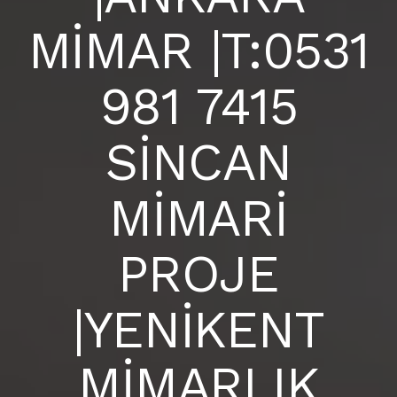
BLOG
MİMAR |T:0531
ANKARA İÇ MİMARLIK OFİSİ |
S.S.S
981 7415
İLETIŞIM
SİNCAN
MİMARİ
PROJE
|YENİKENT
MİMARLIK