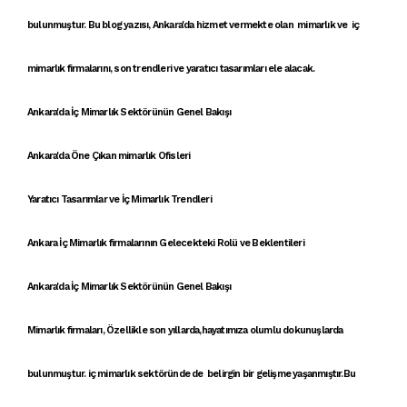
bulunmuştur. Bu blog yazısı,
Ankara'da hizmet vermekte olan mimar
lık ve
iç
mimarlık firmalarını
,
son trendler
i ve
yaratıcı tasarımları
ele alacak.
Ankara'da İç Mimarlık Sektörünün Genel Bakışı
Ankara'da Öne Çıkan mimarlık Ofisleri
Yaratıcı Tasarımlar ve İç Mimarlık Trendleri
Ankara İç Mimarlık firmalarının Gelecekteki Rolü ve Beklentileri
Ankara'da İç Mimarlık Sektörünün Genel Bakışı
Mimarlık firmaları
, Özellikle son yıllarda,hayatımıza olumlu dokunuşlarda
bulunmuştur.
iç mimarlık
sektöründe de belirgin bir gelişme yaşanmıştır.Bu