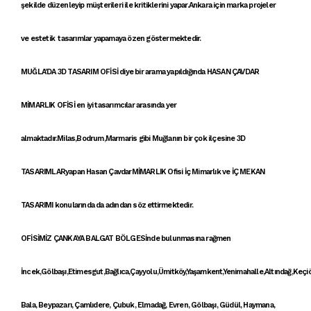
şekilde
düzenleyip müşterileri ile
kritikler
ini yapar
.Ankara
için
marka projele
r
ve
estetik tasarımlar
yapamaya özen göstermektedir.
MUĞLA'DA 3D TASARIM OFİSİ
diye bir arama yapıldığında
HASAN ÇAVDAR
MİMARLIK OFİSİ
en iyi tasarımcılar arasında yer
almaktadır.Milas,Bodrum,Marmaris gibi Muğlanın bir çok ilçesine
3D
TASARIMLAR
yapan Hasan Çavdar
MİMARLIK
Ofisi İç Mimarlık ve
İÇ MEKAN
TASARIMI
konularında da adından söz ettirmektedir.
OFİSİMİZ ÇANKAYA
BALGAT BÖLGESİ
nde bulunmasına rağmen
İncek,Gölbaşı,Etimesgut,Bağlıca,Çayyolu,Ümitköy,Yaşamkent,Yenimahalle,Altındağ,Keçi
Bala, Beypazarı, Çamlıdere, Çubuk, Elmadağ, Evren, Gölbaşı, Güdül, Haymana,