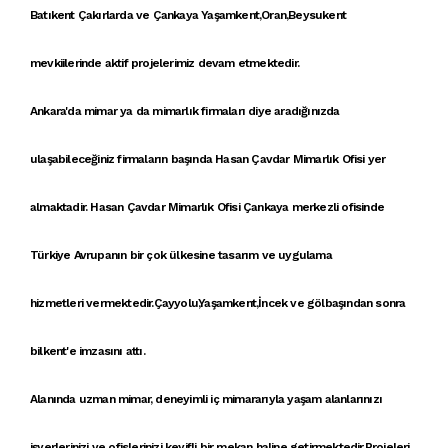
Batıkent Çakırlarda ve Çankaya Yaşamkent,Oran,Beysukent
mevkiilerinde aktif projelerimiz devam etmektedir.
Ankara'da mimar
ya da
mimarlık firmaları
diye aradığınızda
ulaşabileceğiniz firmaların başında
Hasan Çavdar Mimarlık Ofisi
yer
almaktadir. Hasan Çavdar Mimarlık Ofisi
Çankaya
merkezli ofisinde
Türkiye Avrupanın bir çok ülkesine
tasarım ve uygulama
hizmetleri
vermektedir.Çayyolu,Yaşamkent,İncek ve gölbaşından sonra
bilkent'e imzasını attı.
Alanında uzman mimar, deneyimli iç mimararıyla yaşam alanlarınızı
işyerlerinizi ve ofislerinizi keyifli bir mekan haline getirmektedir.Projeleri