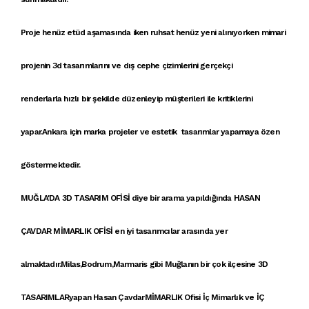
Proje
henüz
etüd
aşamasında iken
ruhsat
henüz yeni alınıyorken
mimari
proje
nin
3d tasarımlar
ını ve
dış cephe çizimleri
ni
gerçekçi
renderlar
la
hızlı bir şekilde
düzenleyip müşterileri ile
kritikler
ini
yapar
.Ankara
için
marka projele
r ve
estetik tasarımlar
yapamaya özen
göstermektedir.
MUĞLA'DA 3D TASARIM OFİSİ
diye bir arama yapıldığında
HASAN
ÇAVDAR MİMARLIK OFİSİ
en iyi tasarımcılar arasında yer
almaktadır.Milas,Bodrum,Marmaris gibi Muğlanın bir çok ilçesine
3D
TASARIMLAR
yapan Hasan Çavdar
MİMARLIK
Ofisi İç Mimarlık ve
İÇ