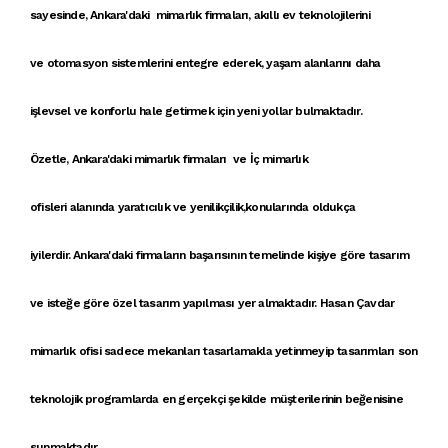
sayesinde,
Ankara'daki mimarlık firmaları
,
akıllı ev teknolojileri
ni
ve
otomasyon sistemleri
ni entegre ederek, yaşam alanlarını daha
işlevsel ve konforlu hale getirmek için yeni yollar bulmaktadır.
Özetle,
Ankara'daki mimarlık firmaları
ve
İç mimarlık
ofisleri
alanında
yaratıcılık ve yenilikçilik
,konularında oldukça
iyilerdir. A
nkara'daki firmaların
başarısının temelinde
kişiye göre tasarım
ve
isteğe göre özel tasarım
yapılması yer almaktadır.
Hasan Çavdar
mimarlık ofisi
sadece
mekanları tasarlamak
la yetinmeyip
tasarımlar
ı son
teknolojik programlarda en gerçekçi şekilde müşterilerinin beğenisine
sunmaktadır.