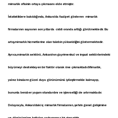
mimarlık ofisi
nin ortaya çıkmasını elde etmiştır.
İstatistiklere bakıldığında,
Ankara'da faaliyet gösteren mimarlık
firmaları
nın sayısının son yıllarda ciddi oranda arttığı görülmektedir. Bu
artış,
mimarlık hizmetleri
ne olan talebin yükseldiğini göstermektedir.
Ayrıca,
mimarlık sektörü
,
Ankara'nın gayrimenkul ve inşaat sektörleri
ndeki
büyümeyi destekleyen bir faktör olarak öne çıkmaktadır.
Mimarlık
,
yalnız
binalar
ın güzel duyu görünümünü iyileştirmekle kalmayıp,
bununla beraber yaşam standardını ve işlevselliği de artırmaktadır.
Dolayısıyla,
Ankara'daki iç mimarlık firmaları
nın, şehrin genel gelişimine
ve dönüşümüne katkıları yadsınamaz bir gerçektir.