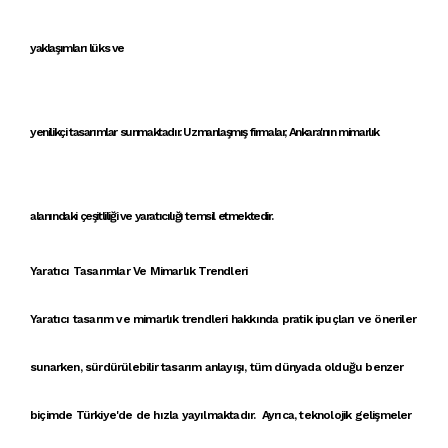
yaklaşımlar
ı
lüks ve
yenilikçi
tasarımlar
sunmaktadır.
Uzmanlaşmış firmalar
,
Ankara'nın mimarlık
alanındaki çeşitliliği ve yaratıcılığı
temsil etmektedir.
Yaratıcı Tasarımlar Ve Mimarlık Trendleri
Yaratıcı tasarım
ve
mimarlık trendleri
hakkında
pratik ipuçları
ve öneriler
sunarken,
sürdürülebilir tasarım anlayışı
, tüm dünyada olduğu benzer
biçimde Türkiye'de de hızla yayılmaktadır. Ayrıca, teknolojik gelişmeler