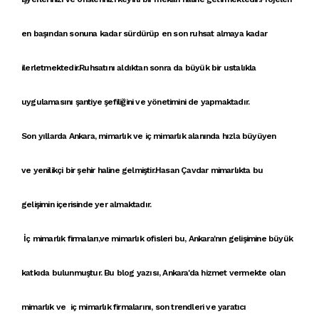
en başından sonuna kadar sürdürüp en son ruhsat almaya kadar
ilerletmektedir.Ruhsatını aldıktan sonra da büyük bir ustalıkla
uygulamasını şantiye şefiliğini ve yönetimini de yapmaktadır.
Son yıllarda
Ankara, mimarlık
ve
iç mimarlık
alanında hızla büyüyen
ve
yenilikçi
bir şehir haline gelmiştir.
Hasan Çavdar mimarlık
ta bu
gelişimin içerisinde yer almaktadır.
İç mimarlık firmaları
,ve
mimarlık ofisleri
bu,
Ankara'nın gelişimi
ne büyük
katkıda bulunmuştur. Bu blog yazısı,
Ankara'da hizmet vermekte olan
mimar
lık ve
iç mimarlık firmalarını
,
son trendler
i ve
yaratıcı