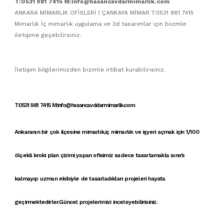
T:0531 981 7415 M:info@hasancavdarmimarlik.com
ANKARA MİMARLIK OFİSLERİ | ÇANKAYA MİMAR T:0531 981 7415
Mimarlık İç mimarlık uygulama ve 3d tasarımlar için biizmle
iletişime geçebilirsiniz.
İletişim bilgilerimizden bizimle irtibat kurabilirisiniz.
T:0531 981 7415 M:info@hasancavddarmimarlik.com
Ankaranın bir çok ilçesine
mimarlık
,
iç mimarlık
ve
işyeri açmak için 1/100
ölçekli kroki
plan çizimi yapan
ofisimiz
sadece tasarlamakla sınırlı
kalmayıp uzman ekibiyle de tasarladıkları projeleri hayata
geçirmektedirler.Güncel projelerimizi inceleyebilirisiniz.