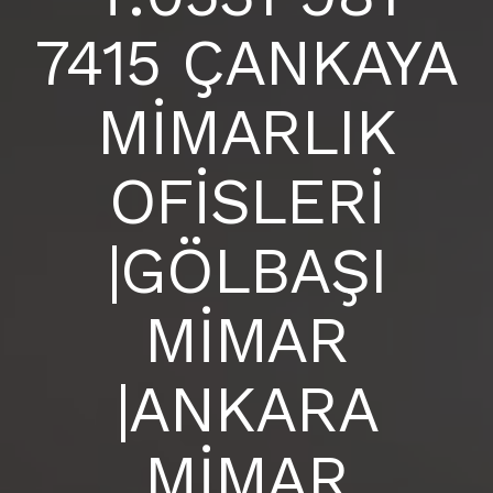
BLOG
7415 ÇANKAYA
ANKARA İÇ MİMARLIK OFİSİ |
S.S.S
MİMARLIK
İLETIŞIM
OFİSLERİ
|GÖLBAŞI
MİMAR
|ANKARA
MİMAR