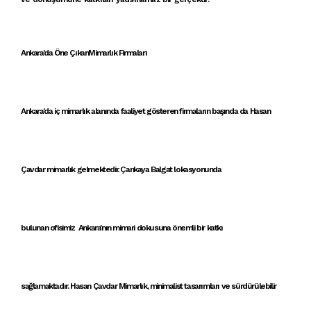
Ankara'da Öne ÇıkanMimarlık Firmaları
Ankara'da iç mimarlık alanında faaliyet gösteren
firmaların başında da
Hasan
Çavdar mimarlık
gelmektedir.
Çankaya
Balgat
lokasyonunda
bulunan
ofisimiz
Ankara'nın mimari dokusu
na önemli bir katkı
sağlamaktadır.
Hasan Çavdar Mimarlık
,
minimalist tasarımlar
ı ve
sürdürülebilir