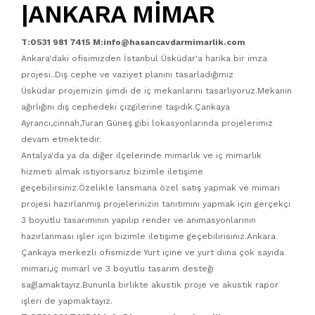
|ANKARA MİMAR
T:0531 981 7415 M:info@hasancavdarmimarlik.com
Ankara'daki ofisimizden İstanbul Üsküdar'a harika bir imza
projesi..Dış cephe ve vaziyet planını tasarladığımız
Üsküdar projemizin şimdi de iç mekanlarını tasarlıyoruz.Mekanın
ağırlığını dış cephedeki çizgilerine taşıdık.Çankaya
Ayrancı,cinnah,Turan Güneş gibi lokasyonlarında projelerimiz
devam etmektedir.
Antalya'da ya da diğer ilçelerinde mimarlık ve iç mimarlık
hizmeti almak istiyorsanız bizimle iletişime
geçebilirsiniz.Özelikle lansmana özel satış yapmak ve mimari
projesi hazırlanmış projelerinizin tanıtımını yapmak için gerçekçi
3 boyutlu tasarımının yapılıp render ve animasyonlarının
hazırlanması işler için bizimle iletişime geçebilirisiniz.Ankara
Çankaya merkezli ofismizde Yurt içine ve yurt dıına çok sayıda
mimari,iç mimarl ve 3 boyutlu tasarım desteği
sağlamaktayız.Bununla birlikte akustik proje ve akustik rapor
işleri de yapmaktayız.