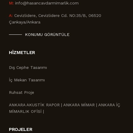
M:
info@hasancavdarmimarlik.com
A:
Cevizlidere, Cevizlidere Cd. NO:35/B, 06520
Çankaya/Ankara
KONUMU GÖRÜNTÜLE
HIZMETLER
Dış Cephe Tasarımı
İç Mekan Tasarımı
Ruhsat Proje
ANKARA AKUSTİK RAPOR | ANKARA MİMAR | ANKARA İÇ
MİMARLIK OFİSİ |
PROJELER