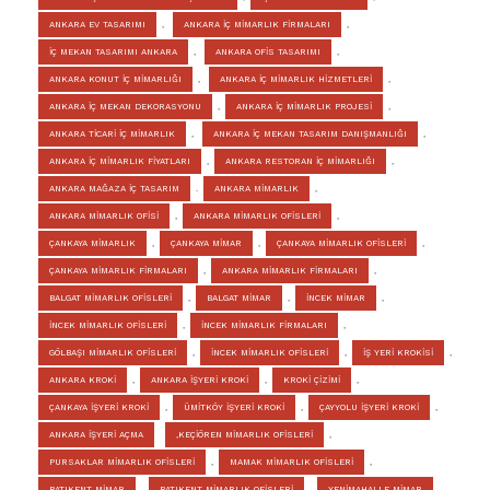
ANKARA EV TASARIMI
,
ANKARA İÇ MİMARLIK FİRMALARI
,
İÇ MEKAN TASARIMI ANKARA
,
ANKARA OFİS TASARIMI
,
ANKARA KONUT İÇ MİMARLIĞI
,
ANKARA İÇ MİMARLIK HİZMETLERİ
,
ANKARA İÇ MEKAN DEKORASYONU
,
ANKARA İÇ MİMARLIK PROJESİ
,
ANKARA TİCARİ İÇ MİMARLIK
,
ANKARA İÇ MEKAN TASARIM DANIŞMANLIĞI
,
ANKARA İÇ MİMARLIK FİYATLARI
,
ANKARA RESTORAN İÇ MİMARLIĞI
,
ANKARA MAĞAZA İÇ TASARIM
.
ANKARA MİMARLIK
,
ANKARA MİMARLIK OFİSİ
,
ANKARA MİMARLIK OFİSLERİ
,
ÇANKAYA MİMARLIK
,
ÇANKAYA MİMAR
,
ÇANKAYA MİMARLIK OFİSLERİ
,
ÇANKAYA MİMARLIK FİRMALARI
,
ANKARA MİMARLIK FİRMALARI
,
BALGAT MİMARLIK OFİSLERİ
,
BALGAT MİMAR
,
İNCEK MİMAR
,
İNCEK MİMARLIK OFİSLERİ
,
İNCEK MİMARLIK FİRMALARI
,
GÖLBAŞI MİMARLIK OFİSLERİ
,
İNCEK MİMARLIK OFİSLERİ
,
İŞ YERİ KROKİSİ
,
ANKARA KROKİ
,
ANKARA İŞYERİ KROKİ
,
KROKİ ÇİZİMİ
,
ÇANKAYA İŞYERİ KROKİ
,
ÜMİTKÖY İŞYERİ KROKİ
,
ÇAYYOLU İŞYERİ KROKİ
,
ANKARA İŞYERİ AÇMA
,KEÇİÖREN MİMARLIK OFİSLERİ
,
PURSAKLAR MİMARLIK OFİSLERİ
,
MAMAK MİMARLIK OFİSLERİ
,
BATIKENT MİMAR
,
BATIKENT MİMARLIK OFİSLERİ
,
YENİMAHALLE MİMAR
,