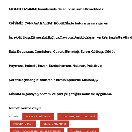
MEKAN TASARIMI
konularında da adından söz ettirmektedir.
OFİSİMİZ ÇANKAYA
BALGAT BÖLGESİ
nde bulunmasına rağmen
İncek,Gölbaşı,Etimesgut,Bağlıca,Çayyolu,Ümitköy,Yaşamkent,Yenimahalle,Altınd
Bala, Beypazarı, Çamlıdere, Çubuk, Elmadağ, Evren, Gölbaşı, Güdül,
Haymana, Kalecik, Kazan, Kızılcahamam, Nallıhan, Polatlı ve
Şereflikoçhisar gibi Ankaranın bütün ilçelerine
MİMARİ
,
İÇ
MİMARLIK
,şantiye yönetimi ve şantiye şefliği,tasarım ve uygulama
hizmeti vermekteyiz.
Etiketler:
ANKARA İÇ MİMARLIK
,
İÇ TASARIM, KONUT PROJESİ
,
MODERN MİMARİ
,
DENİZ MANZARASI
,
FERAH YAŞAM ALANI ANKARA İÇ MİMAR
,
İÇ MİMARLIK ANKARA
,