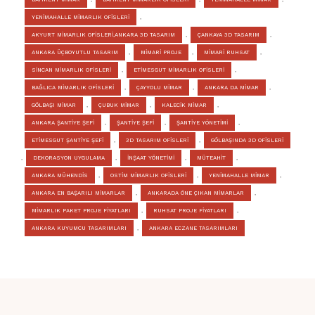
YENİMAHALLE MİMARLIK OFİSLERİ
,
AKYURT MİMARLIK OFİSLERİ,ANKARA 3D TASARIM
,
ÇANKAYA 3D TASARIM
,
ANKARA ÜÇBOYUTLU TASARIM
,
MİMARİ PROJE
,
MİMARİ RUHSAT
,
SİNCAN MİMARLIK OFİSLERİ
,
ETİMESGUT MİMARLIK OFİSLERİ
,
BAĞLICA MİMARLIK OFİSLERİ
,
ÇAYYOLU MİMAR
,
ANKARA DA MİMAR
,
GÖLBAŞI MİMAR
,
ÇUBUK MİMAR
,
KALECİK MİMAR
,
ANKARA ŞANTİYE ŞEFİ
,
ŞANTİYE ŞEFİ
,
ŞANTİYE YÖNETİMİ
,
ETİMESGUT ŞANTİYE ŞEFİ
,
3D TASARIM OFİSLERİ
,
GÖLBAŞINDA 3D OFİSLERİ
,
DEKORASYON UYGULAMA
,
İNŞAAT YÖNETİMİ
,
MÜTEAHİT
,
ANKARA MÜHENDİS
,
OSTİM MİMARLIK OFİSLERİ
,
YENİMAHALLE MİMAR
,
ANKARA EN BAŞARILI MİMARLAR
,
ANKARADA ÖNE ÇIKAN MİMARLAR
,
MİMARLIK PAKET PROJE FİYATLARI
,
RUHSAT PROJE FİYATLARI
,
ANKARA KUYUMCU TASARIMLARI
,
ANKARA ECZANE TASARIMLARI